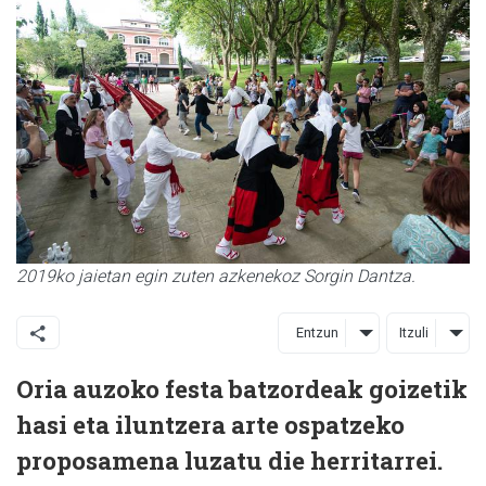
2019ko jaietan egin zuten azkenekoz Sorgin Dantza.
Entzun
Itzuli
Oria auzoko festa batzordeak goizetik
hasi eta iluntzera arte ospatzeko
proposamena luzatu die herritarrei.