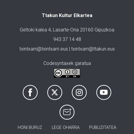
Ttakun Kultur Elkartea
Geltoki kalea 4, Lasarte-Oria 20160 Gipuzkoa
943 37 14 48
txintxarri@txintxarri.eus | txintxarri@ttakun.eus
Codesyntaxek garatua
HONI BURUZ
LEGE OHARRA
PUBLIZITATEA