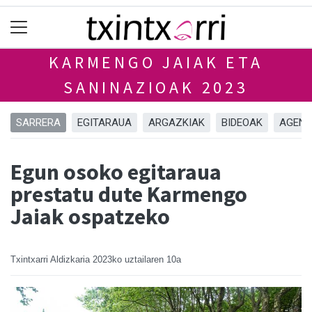
KARMENGO JAIAK ETA
SANINAZIOAK 2023
SARRERA
EGITARAUA
ARGAZKIAK
BIDEOAK
AGEN
Egun osoko egitaraua
prestatu dute Karmengo
Jaiak ospatzeko
Txintxarri Aldizkaria
2023ko uztailaren 10a