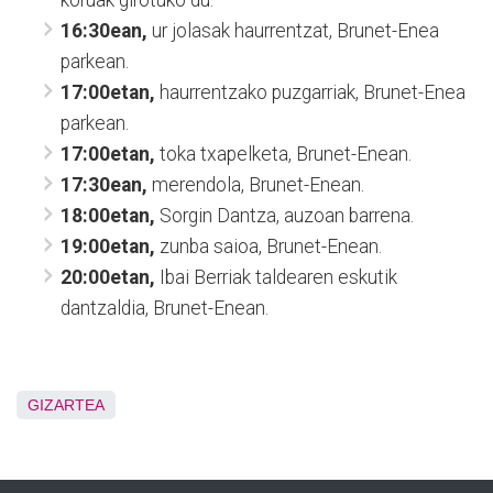
koruak girotuko du.
16:30ean,
ur jolasak haurrentzat, Brunet-Enea
parkean.
17:00etan,
haurrentzako puzgarriak, Brunet-Enea
parkean.
17:00etan,
toka txapelketa, Brunet-Enean.
17:30ean,
merendola, Brunet-Enean.
18:00etan,
Sorgin Dantza, auzoan barrena.
19:00etan,
zunba saioa, Brunet-Enean.
20:00etan,
Ibai Berriak taldearen eskutik
dantzaldia, Brunet-Enean.
GIZARTEA