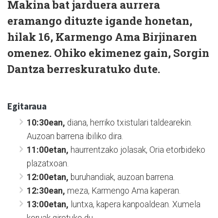
Makina bat jarduera aurrera
eramango dituzte igande honetan,
hilak 16, Karmengo Ama Birjinaren
omenez. Ohiko ekimenez gain, Sorgin
Dantza berreskuratuko dute.
Egitaraua
10:30ean,
diana, herriko txistulari taldearekin.
Auzoan barrena ibiliko dira.
11:00etan,
haurrentzako jolasak, Oria etorbideko
plazatxoan.
12:00etan,
buruhandiak, auzoan barrena.
12:30ean,
meza, Karmengo Ama kaperan.
13:00etan,
luntxa, kapera kanpoaldean. Xumela