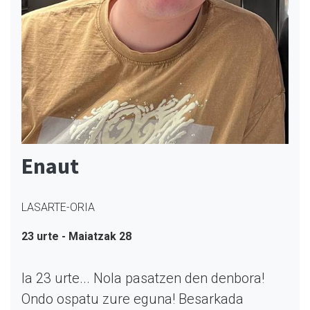
Enaut
LASARTE-ORIA
23 urte - Maiatzak 28
Ia 23 urte... Nola pasatzen den denbora!
Ondo ospatu zure eguna! Besarkada