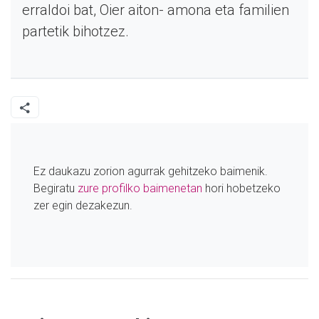
erraldoi bat, Oier aiton- amona eta familien
partetik bihotzez.
Ez daukazu zorion agurrak gehitzeko baimenik.
Begiratu
zure profilko baimenetan
hori hobetzeko
zer egin dezakezun.