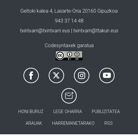
Geltoki kalea 4, Lasarte-Oria 20160 Gipuzkoa
943 37 14 48
txintxarri@txintxarri.eus | txintxarri@ttakun.eus
Codesyntaxek garatua
HONI BURUZ
LEGE OHARRA
PUBLIZITATEA
ARAUAK
HARREMANETARAKO
RSS