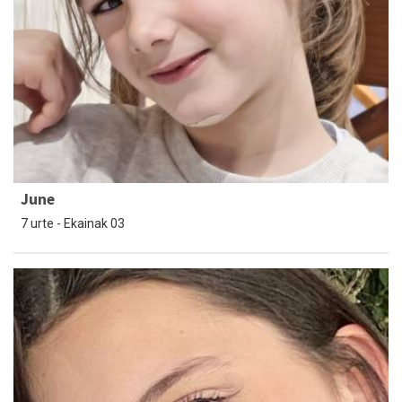
June
7 urte - Ekainak 03