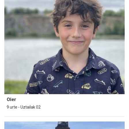
Oier
9 urte - Uztailak 02