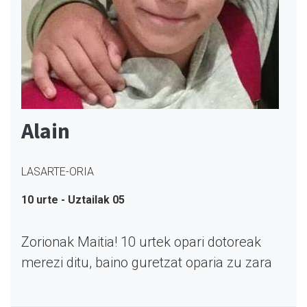
Alain
LASARTE-ORIA
10 urte - Uztailak 05
Zorionak Maitia! 10 urtek opari dotoreak
merezi ditu, baino guretzat oparia zu zara