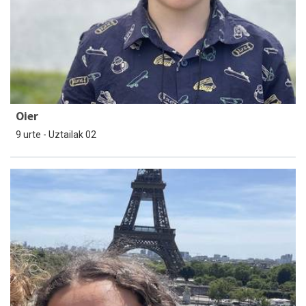
Oier
9 urte - Uztailak 02