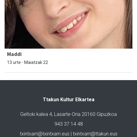
Maddi
13 urte - Maiatzak 22
Ttakun Kultur Elkartea
Geltoki kalea 4, Lasarte-Oria 20160 Gipuzkoa
943 37 14 48
txintxarri@txintxarri.eus | txintxarri@ttakun.eus