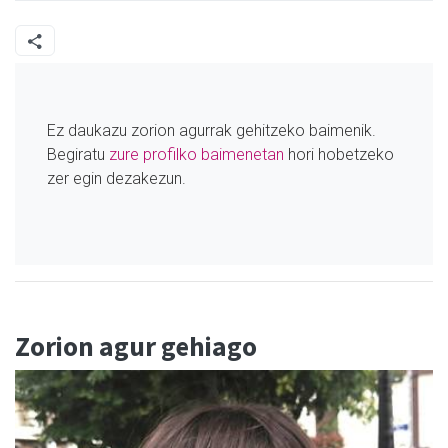
Ez daukazu zorion agurrak gehitzeko baimenik.
Begiratu
zure profilko baimenetan
hori hobetzeko
zer egin dezakezun.
Zorion agur gehiago