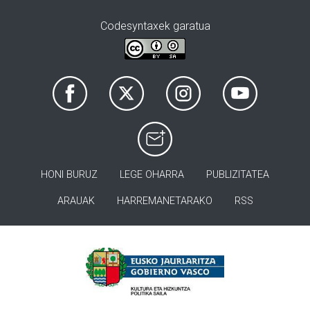
Codesyntaxek garatua
HONI BURUZ
LEGE OHARRA
PUBLIZITATEA
ARAUAK
HARREMANETARAKO
RSS