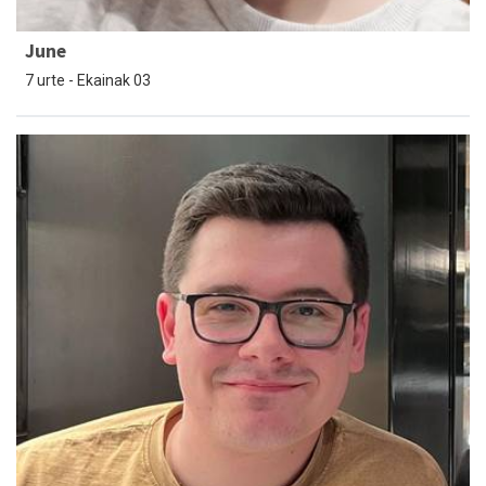
June
7 urte - Ekainak 03