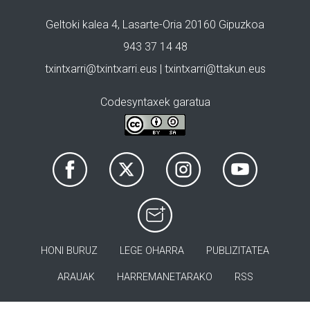
Geltoki kalea 4, Lasarte-Oria 20160 Gipuzkoa
943 37 14 48
txintxarri@txintxarri.eus | txintxarri@ttakun.eus
Codesyntaxek garatua
HONI BURUZ
LEGE OHARRA
PUBLIZITATEA
ARAUAK
HARREMANETARAKO
RSS