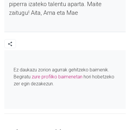
piperra izateko talentu aparta. Maite
zaitugu! Aita, Ama eta Mae
Ez daukazu zorion agurrak gehitzeko baimenik.
Begiratu
zure profilko baimenetan
hori hobetzeko
zer egin dezakezun.