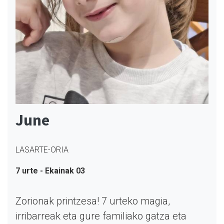
June
LASARTE-ORIA
7 urte - Ekainak 03
Zorionak printzesa! 7 urteko magia,
irribarreak eta gure familiako gatza eta