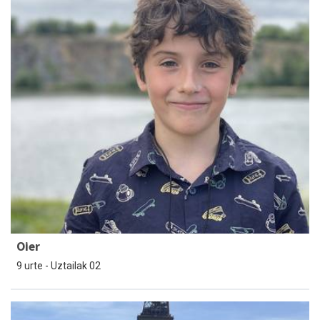
Oier
9 urte - Uztailak 02