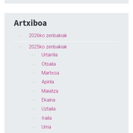
Artxiboa
2026ko zenbakiak
2025ko zenbakiak
Urtarrila
Otsaila
Martxoa
Apirila
Maiatza
Ekaina
Uztaila
Iraila
Urria