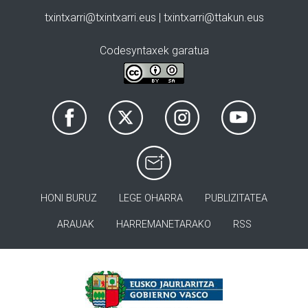
txintxarri@txintxarri.eus | txintxarri@ttakun.eus
Codesyntaxek garatua
HONI BURUZ
LEGE OHARRA
PUBLIZITATEA
ARAUAK
HARREMANETARAKO
RSS