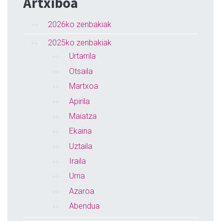
Artxiboa
2026ko zenbakiak
2025ko zenbakiak
Urtarrila
Otsaila
Martxoa
Apirila
Maiatza
Ekaina
Uztaila
Iraila
Urria
Azaroa
Abendua