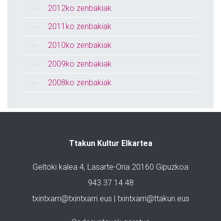
2012ko zenbakiak
2011ko zenbakiak
2010ko zenbakiak
2009ko zenbakiak
2008ko zenbakiak
Ttakun Kultur Elkartea
Geltoki kalea 4, Lasarte-Oria 20160 Gipuzkoa
943 37 14 48
txintxarri@txintxarri.eus | txintxarri@ttakun.eus