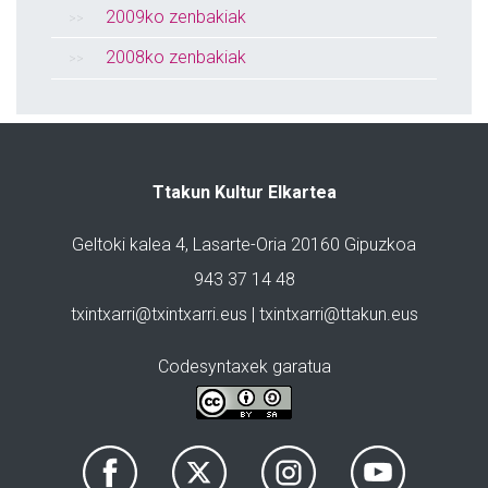
2009ko zenbakiak
2008ko zenbakiak
Ttakun Kultur Elkartea
Geltoki kalea 4, Lasarte-Oria 20160 Gipuzkoa
943 37 14 48
txintxarri@txintxarri.eus | txintxarri@ttakun.eus
Codesyntaxek garatua