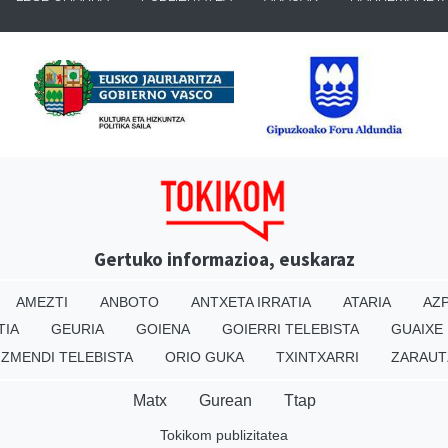
Gertuko informazioa, euskaraz
AMEZTI
ANBOTO
ANTXETA IRRATIA
ATARIA
AZP
TIA
GEURIA
GOIENA
GOIERRI TELEBISTA
GUAIXE
IZMENDI TELEBISTA
ORIO GUKA
TXINTXARRI
ZARAUT
Matx
Gurean
Ttap
Tokikom publizitatea