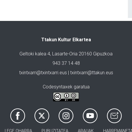
Ttakun Kultur Elkartea
Geltoki kalea 4, Lasarte-Oria 20160 Gipuzkoa
943 37 14 48
txintxarri@txintxarri.eus | txintxarri@ttakun.eus
Codesyntaxek garatua
LEGE OHARRA
PUBLIZITATEA
ARAUAK
HARREMANET