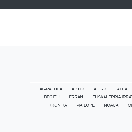
AIARALDEA
AIKOR
AIURRI
ALEA
BEGITU
ERRAN
EUSKALERRIA IRRA
KRONIKA
MAILOPE
NOAUA
O