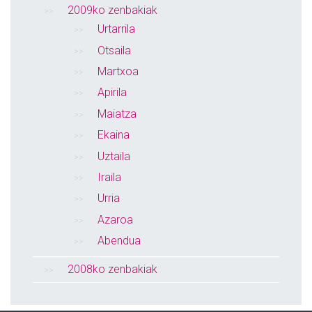
2009ko zenbakiak
Urtarrila
Otsaila
Martxoa
Apirila
Maiatza
Ekaina
Uztaila
Iraila
Urria
Azaroa
Abendua
2008ko zenbakiak