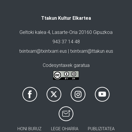
Ttakun Kultur Elkartea
Geltoki kalea 4, Lasarte-Oria 20160 Gipuzkoa
943 37 14 48
txintxarri@txintxarri.eus | txintxarri@ttakun.eus
Codesyntaxek garatua
HONI BURUZ
LEGE OHARRA
PUBLIZITATEA