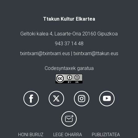
Ttakun Kultur Elkartea
Geltoki kalea 4, Lasarte-Oria 20160 Gipuzkoa
943 37 14 48
txintxarri@txintxarri.eus | txintxarri@ttakun.eus
Codesyntaxek garatua
HONI BURUZ
LEGE OHARRA
PUBLIZITATEA