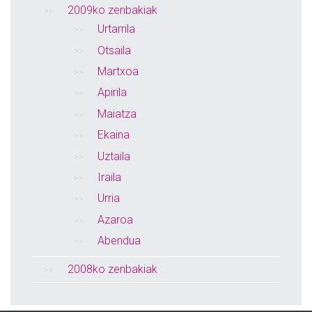
2009ko zenbakiak
Urtarrila
Otsaila
Martxoa
Apirila
Maiatza
Ekaina
Uztaila
Iraila
Urria
Azaroa
Abendua
2008ko zenbakiak