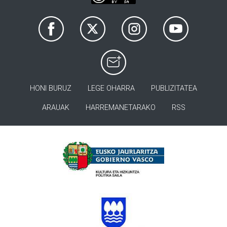
HONI BURUZ
LEGE OHARRA
PUBLIZITATEA
ARAUAK
HARREMANETARAKO
RSS