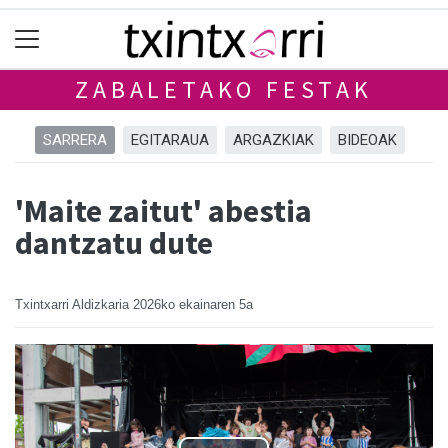
ZABALETAKO FESTAK
SARRERA
EGITARAUA
ARGAZKIAK
BIDEOAK
'Maite zaitut' abestia
dantzatu dute
Txintxarri Aldizkaria
2026ko ekainaren 5a