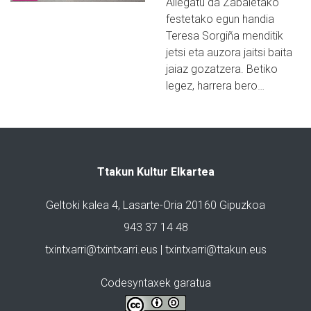
Ailegatu da Zabaletako
festetako egun handia
Teresa Sorgiña menditik
jetsi eta auzora jaitsi baita
jaiaz gozatzera. Betiko
legez, harrera bero…
Ttakun Kultur Elkartea
Geltoki kalea 4, Lasarte-Oria 20160 Gipuzkoa
943 37 14 48
txintxarri@txintxarri.eus | txintxarri@ttakun.eus
Codesyntaxek garatua