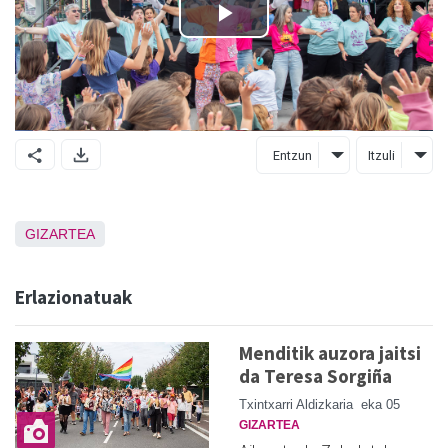
Entzun
Itzuli
GIZARTEA
Erlazionatuak
Menditik auzora jaitsi
da Teresa Sorgiña
Txintxarri Aldizkaria
eka 05
GIZARTEA