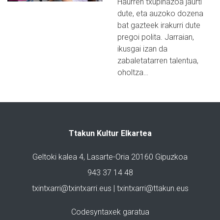
Haurren txupinazoa jaurti
dute, eta auzoko dozena
bat gazteek irakurri dute
pregoi polita. Jarraian,
ikusgai izan da
zabaletatarren talentua,
oholtza…
Ttakun Kultur Elkartea
Geltoki kalea 4, Lasarte-Oria 20160 Gipuzkoa
943 37 14 48
txintxarri@txintxarri.eus | txintxarri@ttakun.eus
Codesyntaxek garatua