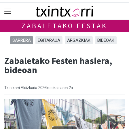
ZABALETAKO FESTAK
SARRERA
EGITARAUA
ARGAZKIAK
BIDEOAK
Zabaletako Festen hasiera,
bideoan
Txintxarri Aldizkaria
2026ko ekainaren 2a