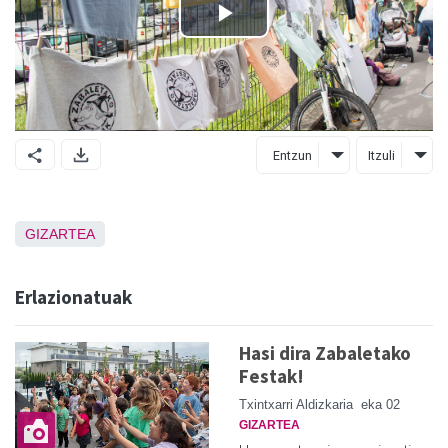
Entzun
Itzuli
GIZARTEA
Erlazionatuak
Hasi dira Zabaletako
Festak!
Txintxarri Aldizkaria
eka 02
GIZARTEA