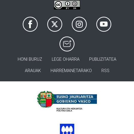
HONI BURUZ
LEGE OHARRA
PUBLIZITATEA
ARAUAK
HARREMANETARAKO
RSS