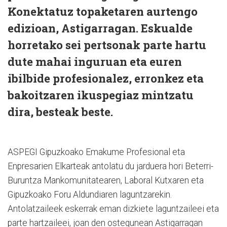
Konektatuz topaketaren aurtengo
edizioan, Astigarragan. Eskualde
horretako sei pertsonak parte hartu
dute mahai inguruan eta euren
ibilbide profesionalez, erronkez eta
bakoitzaren ikuspegiaz mintzatu
dira, besteak beste.
ASPEGI Gipuzkoako Emakume Profesional eta
Enpresarien Elkarteak antolatu du jarduera hori Beterri-
Buruntza Mankomunitatearen, Laboral Kutxaren eta
Gipuzkoako Foru Aldundiaren laguntzarekin.
Antolatzaileek eskerrak eman dizkiete laguntzaileei eta
parte hartzaileei, joan den ostegunean Astigarragan