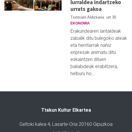
lurraldea indartzeko
urrats gakoa
Txintxarri Aldizkaria
urt 30
EKONOMIA
Erakundearen lantaldeak
zabalik ditu bulegoko ateak
eta herritarrak nahiz
enpresak animatu ditu
eskaintzen dituen
baliabideak erabiltzera,
helburu ho…
Ttakun Kultur Elkartea
Geltoki kalea 4, Lasarte-Oria 20160 Gipuzkoa