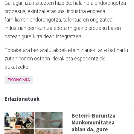
Gai ugari izan zituzten hizpide, hala nola ondorengotza
prozesua, ekintzailetasuna, industria enpresa
familiarren ondorengotza, talentuaren ongizatea,
industrian berrikuntza edota migrazio prozesu baten
ostean gure lurraldean integratzea.
Topaketara bertaratutakoek eta hizlariek tarte bat hartu
zuten horren ostean ideiak eta esperientziak
trukatzeko.
EKONOMIA
Erlazionatuak
Beterri-Buruntza
Mankomunitatea
abian da, gure