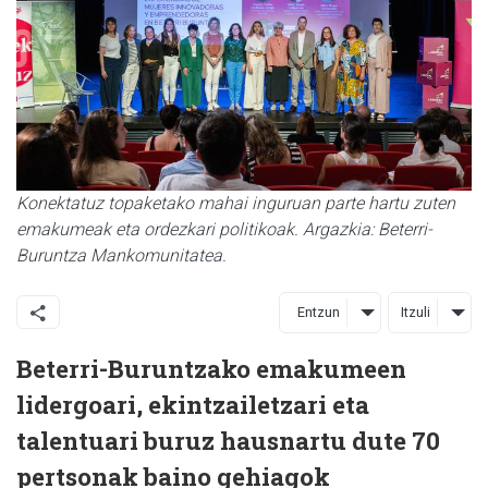
Konektatuz topaketako mahai inguruan parte hartu zuten
emakumeak eta ordezkari politikoak. Argazkia: Beterri-
Buruntza Mankomunitatea.
Entzun
Itzuli
Beterri-Buruntzako emakumeen
lidergoari, ekintzailetzari eta
talentuari buruz hausnartu dute 70
pertsonak baino gehiagok