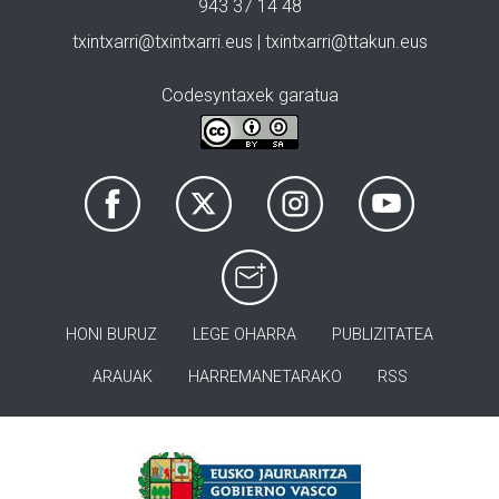
943 37 14 48
txintxarri@txintxarri.eus | txintxarri@ttakun.eus
Codesyntaxek garatua
HONI BURUZ
LEGE OHARRA
PUBLIZITATEA
ARAUAK
HARREMANETARAKO
RSS