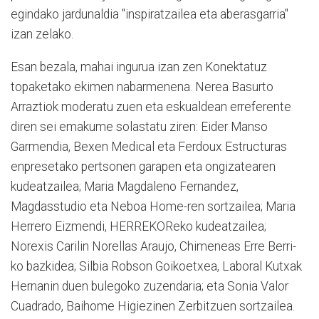
egindako jardunaldia "inspiratzailea eta aberasgarria"
izan zelako.
Esan bezala, mahai ingurua izan zen Konektatuz
topaketako ekimen nabarmenena. Nerea Basurto
Arraztiok moderatu zuen eta eskualdean erreferente
diren sei emakume solastatu ziren: Eider Manso
Garmendia, Bexen Medical eta Ferdoux Estructuras
enpresetako pertsonen garapen eta ongizatearen
kudeatzailea; Maria Magdaleno Fernandez,
Magdasstudio eta Neboa Home-ren sortzailea; Maria
Herrero Eizmendi, HERREKOReko kudeatzailea;
Norexis Carilin Norellas Araujo, Chimeneas Erre Berri-
ko bazkidea; Silbia Robson Goikoetxea, Laboral Kutxak
Hernanin duen bulegoko zuzendaria; eta Sonia Valor
Cuadrado, Baihome Higiezinen Zerbitzuen sortzailea.