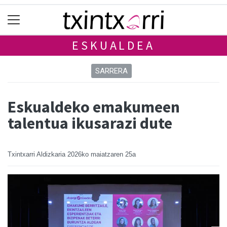
ESKUALDEA
SARRERA
Eskualdeko emakumeen
talentua ikusarazi dute
Txintxarri Aldizkaria
2026ko maiatzaren 25a