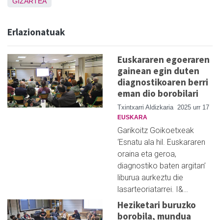
GIZARTEA
Erlazionatuak
Euskararen egoeraren
gainean egin duten
diagnostikoaren berri
eman dio borobilari
Txintxarri Aldizkaria
2025 urr 17
EUSKARA
Garikoitz Goikoetxeak
‘Esnatu ala hil. Euskararen
oraina eta geroa,
diagnostiko baten argitan’
liburua aurkeztu die
lasarteoriatarrei. I&…
Heziketari buruzko
borobila, mundua