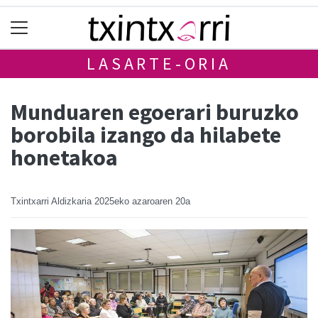
LASARTE-ORIA
Munduaren egoerari buruzko
borobila izango da hilabete
honetakoa
Txintxarri Aldizkaria
2025eko azaroaren 20a