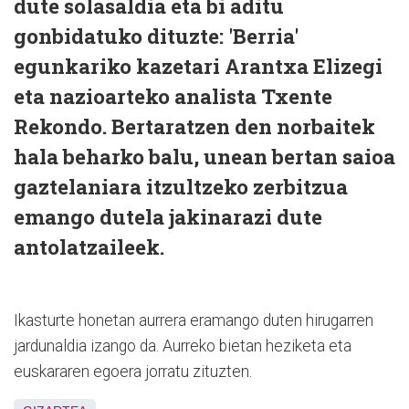
dute solasaldia eta bi aditu
gonbidatuko dituzte: 'Berria'
egunkariko kazetari Arantxa Elizegi
eta nazioarteko analista Txente
Rekondo. Bertaratzen den norbaitek
hala beharko balu, unean bertan saioa
gaztelaniara itzultzeko zerbitzua
emango dutela jakinarazi dute
antolatzaileek.
Ikasturte honetan aurrera eramango duten hirugarren
jardunaldia izango da. Aurreko bietan heziketa eta
euskararen egoera jorratu zituzten.