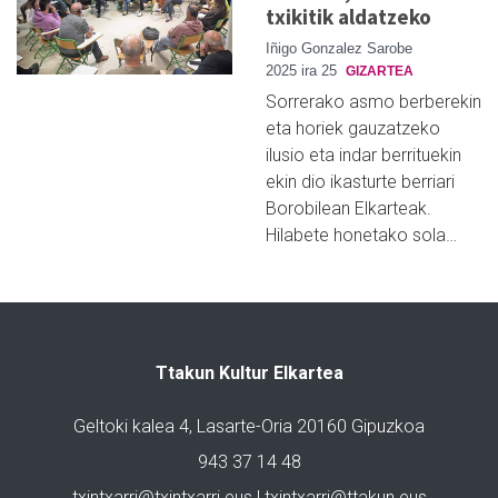
txikitik aldatzeko
Iñigo Gonzalez Sarobe
2025 ira 25
GIZARTEA
Sorrerako asmo berberekin
eta horiek gauzatzeko
ilusio eta indar berrituekin
ekin dio ikasturte berriari
Borobilean Elkarteak.
Hilabete honetako sola…
Ttakun Kultur Elkartea
Geltoki kalea 4, Lasarte-Oria 20160 Gipuzkoa
943 37 14 48
txintxarri@txintxarri.eus | txintxarri@ttakun.eus