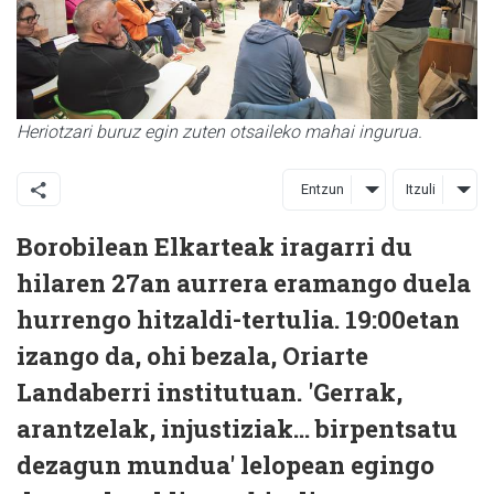
Heriotzari buruz egin zuten otsaileko mahai ingurua.
Entzun
Itzuli
Borobilean Elkarteak iragarri du
hilaren 27an aurrera eramango duela
hurrengo hitzaldi-tertulia. 19:00etan
izango da, ohi bezala, Oriarte
Landaberri institutuan. 'Gerrak,
arantzelak, injustiziak... birpentsatu
dezagun mundua' lelopean egingo