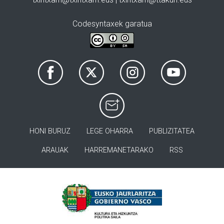
Codesyntaxek garatua
HONI BURUZ
LEGE OHARRA
PUBLIZITATEA
ARAUAK
HARREMANETARAKO
RSS