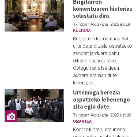
Brigitarren
komentuaren historiaz
solastatu dira
Txintxarri Aldizkaria
2025 ira 19
KULTURA
Brigitarren komentuak 350.
urte bete dituela ospatzeko
zenbait jarduera deitu
dituzte egunotarako.
Ostegun arratsaldean
aurrera eraman dute
lehena; e…
Urtemuga berezia
ospatzeko lehenengo
zita egin dute
Txintxarri Aldizkaria
2025 uzt 20
GIZARTEA
Komentuaren urteurrena
ospatzeko, hainbat ekitaldi