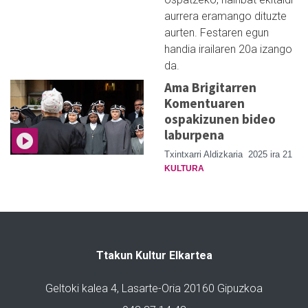
aurrera eramango dituzte
aurten. Festaren egun
handia irailaren 20a izango
da.
Ama Brigitarren
Komentuaren
ospakizunen bideo
laburpena
Txintxarri Aldizkaria
2025 ira 21
KULTURA
Ttakun Kultur Elkartea
Geltoki kalea 4, Lasarte-Oria 20160 Gipuzkoa