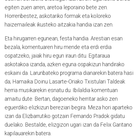
egiten zuen arren, aretoa leporaino bete zen.
Horrenbestez, askotariko formak eta koloreko
haizemaileak ikusteko aitzakia handia izan zen.
Eta hirugarren egunean, festa handia. Arestian esan
bezala, komentuaren hiru mende eta erdi erdia
ospatzeko, jaiak hiru egun iraun ditu. Egitaraua
askotakoa izanda, azken eguna ospakizun handirako
eskaini da. Larunbateko programa dianarekin batera hasi
da; Hamaika Doinu Lasarte-Oriako Txistulari Taldeak
herria musikarekin esnatu du. Ibilaldia komentuan
amaitu dute. Bertan, dagoeneko herritar asko zen
eguerdiko elizkizun bereziari begira. Meza hori aparteko
izan da Elizbarrutiko gotzain Fernando Pradok gidatu
duelako. Bestalde, elizgizon ugari izan da Felix Garitano
kapilauarekin batera.