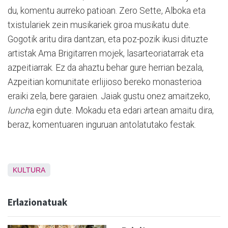
du, komentu aurreko patioan. Zero Sette, Alboka eta
txistulariek zein musikariek giroa musikatu dute.
Gogotik aritu dira dantzan, eta poz-pozik ikusi dituzte
artistak Ama Brigitarren mojek, lasarteoriatarrak eta
azpeitiarrak. Ez da ahaztu behar gure herrian bezala,
Azpeitian komunitate erlijioso bereko monasterioa
eraiki zela, bere garaien. Jaiak gustu onez amaitzeko,
lunch
a egin dute. Mokadu eta edari artean amaitu dira,
beraz, komentuaren inguruan antolatutako festak.
KULTURA
Erlazionatuak