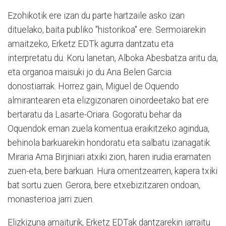
Ezohikotik ere izan du parte hartzaile asko izan
dituelako, baita publiko "historikoa" ere. Sermoiarekin
amaitzeko, Erketz EDTk agurra dantzatu eta
interpretatu du. Koru lanetan, Alboka Abesbatza aritu da,
eta organoa maisuki jo du Ana Belen Garcia
donostiarrak. Horrez gain, Miguel de Oquendo
almirantearen eta elizgizonaren oinordeetako bat ere
bertaratu da Lasarte-Oriara. Gogoratu behar da
Oquendok eman zuela komentua eraikitzeko agindua,
behinola barkuarekin hondoratu eta salbatu izanagatik.
Miraria Ama Birjiniari atxiki zion, haren irudia eramaten
zuen-eta, bere barkuan. Hura omentzearren, kapera txiki
bat sortu zuen. Gerora, bere etxebizitzaren ondoan,
monasterioa jarri zuen.
Elizkizuna amaiturik, Erketz EDTak dantzarekin jarraitu