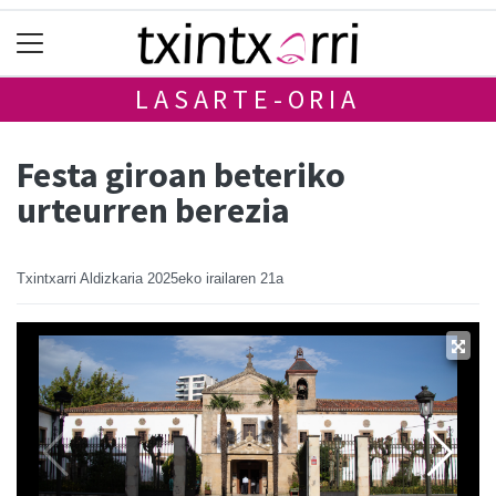
LASARTE-ORIA
Festa giroan beteriko
urteurren berezia
Txintxarri Aldizkaria
2025eko irailaren 21a