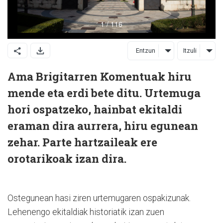
Entzun
Itzuli
Ama Brigitarren Komentuak hiru
mende eta erdi bete ditu. Urtemuga
hori ospatzeko, hainbat ekitaldi
eraman dira aurrera, hiru egunean
zehar. Parte hartzaileak ere
orotarikoak izan dira.
Ostegunean hasi ziren urtemugaren ospakizunak.
Lehenengo ekitaldiak historiatik izan zuen