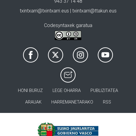
943 37 14 48
txintxarri@txintxarri.eus | txintxarri@ttakun.eus
Codesyntaxek garatua
HONI BURUZ
LEGE OHARRA
PUBLIZITATEA
ARAUAK
HARREMANETARAKO
RSS