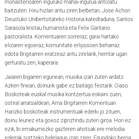
monasterioaren inguruko mahai-ingurua antolatu
baitzuten. Hiru hizlari aritu ziren berbetan; Jose Achon
Deustuko Unibertsitateko Historia katedraduna, Santos
Sarasola kristau humanista eta Felix Garitano
pastoralista. Komentuaren sorreraz, garai hartako
elizaren egoeraz, komunitate erlijiosoen beharraz
edota Brigitarren eratzeaz aritu zirelarik, herritar ugari
gerturatu zen, kaperara.
Jaiaren bigarren egunean, musika izan zuten ardatz.
Azken finean, doinurik gabe ez baitago festarik. Oiaso
Boskoteak euskal musika kontzertua eskaini zuen,
ostiral arratsaldean, Ama Brigitarren Komentuan.
Harizko boskoteak instrumentuak ederki jo zituen,
doinu leunez eta goxoz zipriztindu zuten giroa. Hori ez
ezik, bi emakumezko gazteren ahotsak ere melodia
ederrak sortzeko bidelagun izan ziren. Egundoko beroa