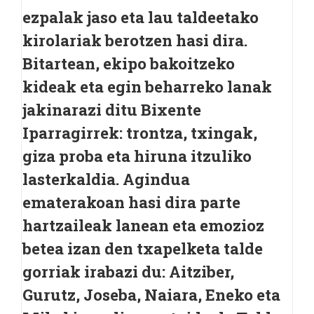
ezpalak jaso eta lau taldeetako
kirolariak berotzen hasi dira.
Bitartean, ekipo bakoitzeko
kideak eta egin beharreko lanak
jakinarazi ditu Bixente
Iparragirrek: trontza, txingak,
giza proba eta hiruna itzuliko
lasterkaldia. Agindua
ematerakoan hasi dira parte
hartzaileak lanean eta emozioz
betea izan den txapelketa talde
gorriak irabazi du: Aitziber,
Gurutz, Joseba, Naiara, Eneko eta