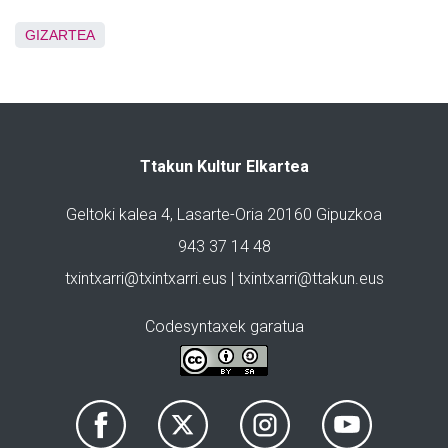
GIZARTEA
Ttakun Kultur Elkartea
Geltoki kalea 4, Lasarte-Oria 20160 Gipuzkoa
943 37 14 48
txintxarri@txintxarri.eus | txintxarri@ttakun.eus
Codesyntaxek garatua