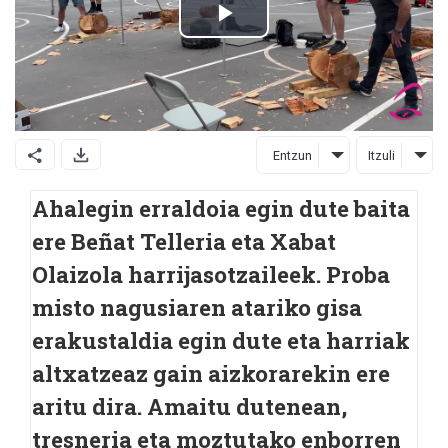
Entzun
Itzuli
Ahalegin erraldoia egin dute baita
ere Beñat Telleria eta Xabat
Olaizola harrijasotzaileek. Proba
misto nagusiaren atariko gisa
erakustaldia egin dute eta harriak
altxatzeaz gain aizkorarekin ere
aritu dira. Amaitu dutenean,
tresneria eta moztutako enborren