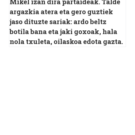
Mikel izan dira partaideak. Talde
argazkia atera eta gero guztiek
jaso dituzte sariak: ardo beltz
botila bana eta jaki goxoak, hala
nola txuleta, oilaskoa edota gazta.