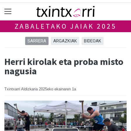
ZABALETAKO JAIAK 2025
SARRERA
ARGAZKIAK
BIDEOAK
Herri kirolak eta proba misto
nagusia
Txintxarri Aldizkaria
2025eko ekainaren 1a