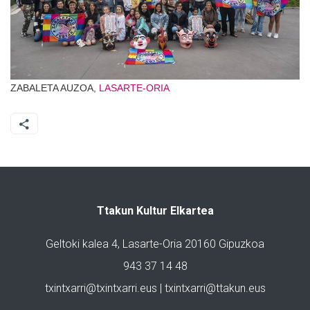
ZABALETA AUZOA,
LASARTE-ORIA
Ttakun Kultur Elkartea
Geltoki kalea 4, Lasarte-Oria 20160 Gipuzkoa
943 37 14 48
txintxarri@txintxarri.eus | txintxarri@ttakun.eus