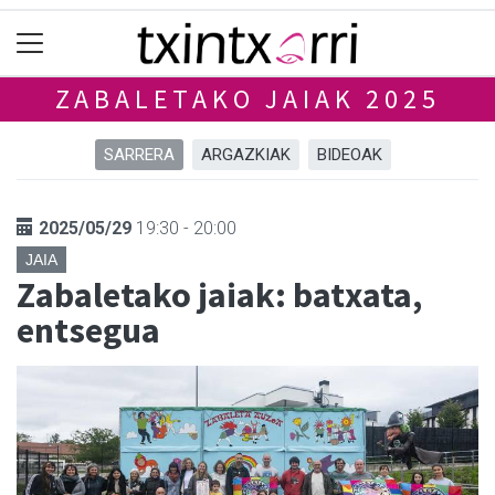
ZABALETAKO JAIAK 2025
SARRERA
ARGAZKIAK
BIDEOAK
2025/05/29
19:30 - 20:00
JAIA
Zabaletako jaiak: batxata,
entsegua