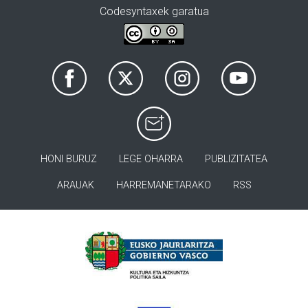
Codesyntaxek garatua
HONI BURUZ
LEGE OHARRA
PUBLIZITATEA
ARAUAK
HARREMANETARAKO
RSS