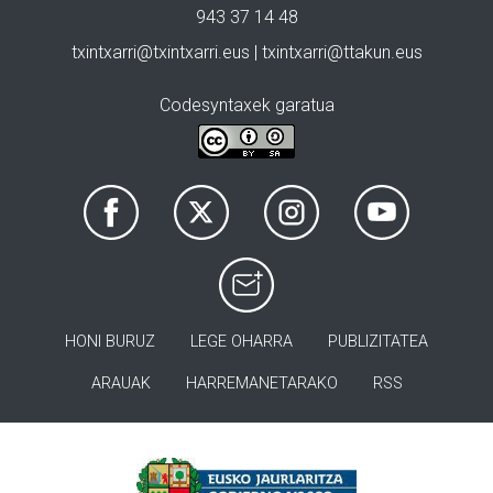
943 37 14 48
txintxarri@txintxarri.eus | txintxarri@ttakun.eus
Codesyntaxek garatua
HONI BURUZ
LEGE OHARRA
PUBLIZITATEA
ARAUAK
HARREMANETARAKO
RSS