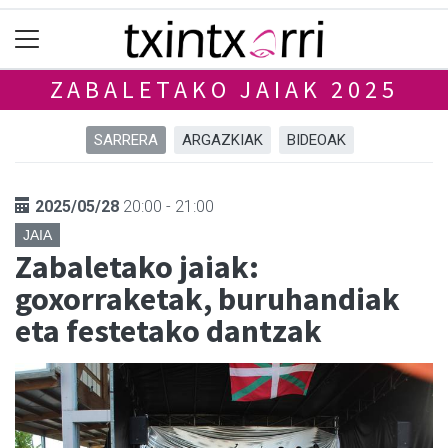
ZABALETAKO JAIAK 2025
SARRERA
ARGAZKIAK
BIDEOAK
2025/05/28
20:00 - 21:00
JAIA
Zabaletako jaiak:
goxorraketak, buruhandiak
eta festetako dantzak