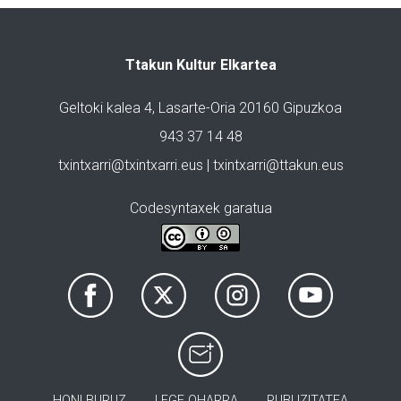
Ttakun Kultur Elkartea
Geltoki kalea 4, Lasarte-Oria 20160 Gipuzkoa
943 37 14 48
txintxarri@txintxarri.eus | txintxarri@ttakun.eus
Codesyntaxek garatua
HONI BURUZ
LEGE OHARRA
PUBLIZITATEA