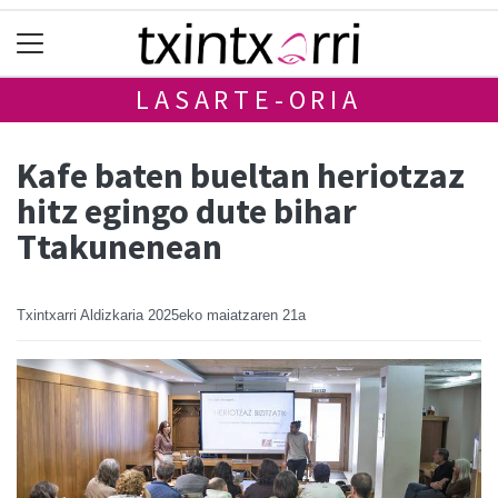
LASARTE-ORIA
Kafe baten bueltan heriotzaz
hitz egingo dute bihar
Ttakunenean
Txintxarri Aldizkaria
2025eko maiatzaren 21a