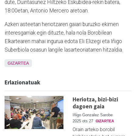
dute, Duintasunez Hiltzeko Eskubidea-rekin batera,
18:00etan, Antonio Mercero aretoan.
Azken asteetan heriotzaren gaiari buruzko ekimen
interesgarriak egin dituzte, hala nola Borobilean
Elkartearen mahai ingurua edota Eli Elizegi eta Iñigo
Suberbiola osasun langile lasarteoriatarren hitzaldia.
GIZARTEA
Erlazionatuak
Heriotza, bizi-bizi
dagoen gaia
Iñigo Gonzalez Sarobe
2025 ots 27
GIZARTEA
Orain arteko borobil