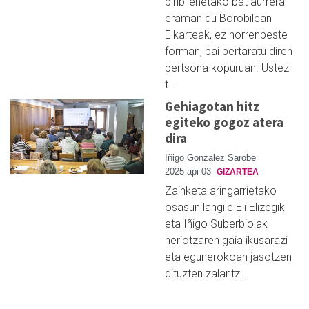
biribilenetako bat aurrera
eraman du Borobilean
Elkarteak, ez horrenbeste
forman, bai bertaratu diren
pertsona kopuruan. Ustez
t…
Gehiagotan hitz
egiteko gogoz atera
dira
Iñigo Gonzalez Sarobe
2025 api 03
GIZARTEA
Zainketa aringarrietako
osasun langile Eli Elizegik
eta Iñigo Suberbiolak
heriotzaren gaia ikusarazi
eta egunerokoan jasotzen
dituzten zalantz…