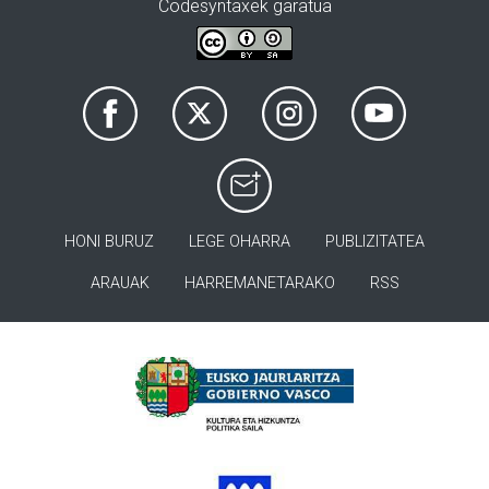
Codesyntaxek garatua
HONI BURUZ
LEGE OHARRA
PUBLIZITATEA
ARAUAK
HARREMANETARAKO
RSS