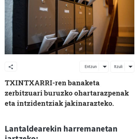
Entzun
Itzuli
TXINTXARRI-ren banaketa
zerbitzuari buruzko ohartarazpenak
eta intzidentziak jakinarazteko.
Lantaldearekin harremanetan
jartzeko: