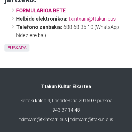
FORMULARIOA BETE
Helbide elektronikoa:
txintxarri@ttakun.eus
Telefono zenbakia:
688 68 35 10 (WhatsApp
bidez ere bai).
EUSKARA
Ttakun Kultur Elkartea
Geltoki kalea 4, Lasarte-Oria 20160 Gipuzkoa
943 37 14 48
txintxarri@txintxarri.eus | txintxarri@ttakun.eus