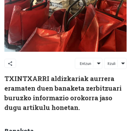
Entzun
Itzuli
TXINTXARRI aldizkariak aurrera
eramaten duen banaketa zerbitzuari
buruzko informazio orokorra jaso
dugu artikulu honetan.
Banaketa