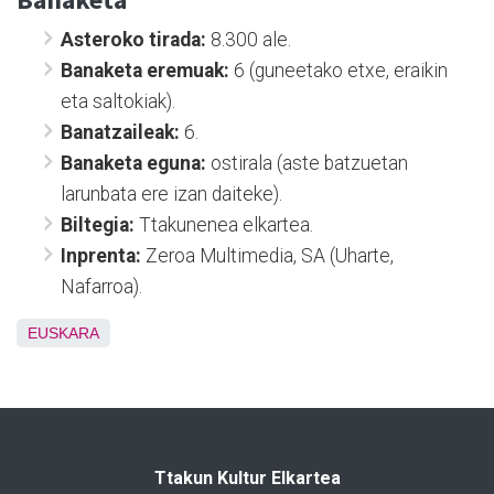
Asteroko tirada:
8.300 ale.
Banaketa eremuak:
6 (guneetako etxe, eraikin
eta saltokiak).
Banatzaileak:
6.
Banaketa eguna:
ostirala (aste batzuetan
larunbata ere izan daiteke).
Biltegia:
Ttakunenea elkartea.
Inprenta:
Zeroa Multimedia, SA (Uharte,
Nafarroa).
EUSKARA
Ttakun Kultur Elkartea