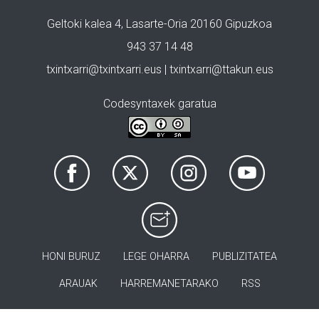
Geltoki kalea 4, Lasarte-Oria 20160 Gipuzkoa
943 37 14 48
txintxarri@txintxarri.eus | txintxarri@ttakun.eus
Codesyntaxek garatua
HONI BURUZ
LEGE OHARRA
PUBLIZITATEA
ARAUAK
HARREMANETARAKO
RSS