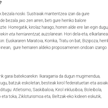
n?
k bezala noski. Sustraiak mantentzea izan da gure
lde bezala jaio zen arren, beti gure herriko balore
zte. Horregatik, kirolaz harago, horren alde ere lan egin dugu
rekin eta herriarentzat
, auzolanean. Hori dela-eta, elkarlane
in: Euskararen Maratoia, Korrika, Tratu on bat, Bizipoza, herr
 einean, gure herriaren aldeko proposamenen ondoan izango
ik garai batekoarekin. Ikaragarria da dugun mugimendua,
itugu, batzuk eskoletan, besteak kirol federatuetan eta aisia
 ditugu: Atletismo, Saskibaloia, Kirol inklusiboa, Boleibola,
o eta toka, Zikloturismoa eta, Beltzak-eko kideen eskutik,