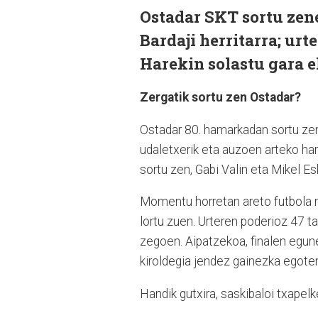
Ostadar SKT sortu zene
Bardaji herritarra; urt
Harekin solastu gara 
Zergatik sortu zen Ostadar?
Ostadar 80. hamarkadan sortu zen
udaletxerik eta auzoen arteko ha
sortu zen, Gabi Valin eta Mikel Es
Momentu horretan areto futbola m
lortu zuen. Urteren poderioz 47 ta
zegoen. Aipatzekoa, finalen egune
kiroldegia jendez gainezka egote
Handik gutxira, saskibaloi txapelke