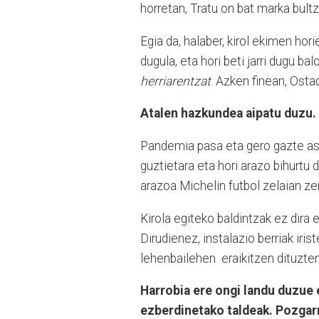
horretan, Tratu on bat marka bult
Egia da, halaber, kirol ekimen ho
dugula, eta hori beti jarri dugu b
herriarentzat
. Azken finean, Osta
Atalen hazkundea aipatu duzu. 
Pandemia pasa eta gero gazte asko,
guztietara eta hori arazo bihurtu 
arazoa Michelin futbol zelaian zen
Kirola egiteko baldintzak ez dira
Dirudienez, instalazio berriak iris
lehenbailehen eraikitzen dituzte
Harrobia ere ongi landu duzue e
ezberdinetako taldeak. Pozgar