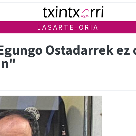
LASARTE-ORIA
Egungo Ostadarrek ez d
in"