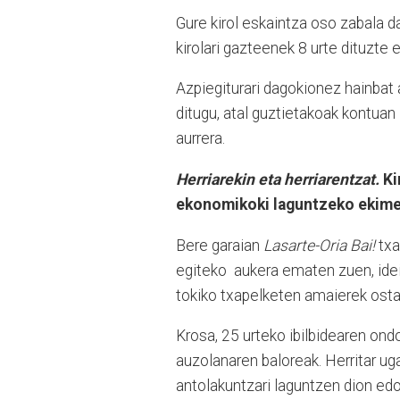
Gure kirol eskaintza oso zabala da
kirolari gazteenek 8 urte dituzte 
Azpiegiturari dagokionez hainbat 
ditugu, atal guztietakoak kontuan 
aurrera.
Herriarekin eta herriarentzat.
Ki
ekonomikoki laguntzeko ekimena
Bere garaian
Lasarte-Oria Bai!
txa
egiteko aukera ematen zuen, ideia
tokiko txapelketen amaierek ostal
Krosa, 25 urteko ibilbidearen ond
auzolanaren baloreak. Herritar ug
antolakuntzari laguntzen dion edo