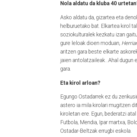
Nola aldatu da kluba 40 urteta
Asko aldatu da, gizartea eta deno
helburuetako bat. Elkartea kirol ta
soziokulturalek kezkatu izan gaitu
gure leloak dioen moduan,
Herria
aritzen gara beste elkarte askorek
jaien antolatzaileak…Ahal dugun
gara.
Eta kirol arloan?
Egungo Ostadarrek ez du zerikusir
astero ia mila kirolari mugitzen d
kiroletan ere. Egun, bederatzi atal
Futbola, Mendia, Ipar martxa, Bol
Ostadar-Beltzak errugbi eskola.