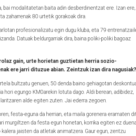
, bai modalitatetan baita adin desberdinentzat ere. Izan ere,
eta zaharrenak 80 urtetik gorakoak dira.
arlotan profesionalizatu egin dugu kluba, eta 79 entrenatzail
izanda. Datuak beldurgarriak dira, baina poliki-poliki bagoaz
rolaz gain, urte horietan guztietan herria sozio-
k ere jarri dituzue abian. Zeintzuk izan dira nagusiak
rtela bultzatu genuen, 50 denda baino gehiagotan deskontu
 hori egungo KM0arekin lotuta dago. Aldi berean, adibidez,
aritzaren alde egiten zuten. Jai ederra zegoen.
oren, festa-eguna da herrian, eta maila gorenera eramaten di
ari murgiltzen da festa egun honetan, korrika egiten ez duena
 kalera jaisten da atletak animatzera. Gaur egun, zentzu