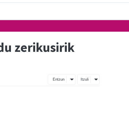
u zerikusirik
Entzun
Itzuli