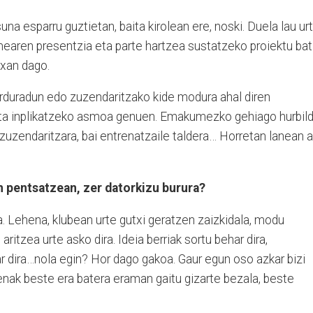
a esparru guztietan, baita kirolean ere, noski. Duela lau urt
aren presentzia eta parte hartzea sustatzeko proiektu bat
txan dago.
o arduradun edo zuzendaritzako kide modura ahal diren
ta inplikatzeko asmoa genuen. Emakumezko gehiago hurbil
 zuzendaritzara, bai entrenatzaile taldera… Horretan lanean a
n pentsatzean, zer datorkizu burura?
ura. Lehena, klubean urte gutxi geratzen zaizkidala, modu
aritzea urte asko dira. Ideia berriak sortu behar dira,
r dira…nola egin? Hor dago gakoa. Gaur egun oso azkar bizi
penak beste era batera eraman gaitu gizarte bezala, beste