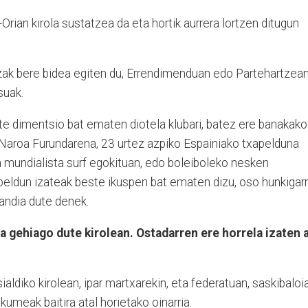
rian kirola sustatzea da eta hortik aurrera lortzen ditugun
.
tzak bere bidea egiten du, Errendimenduan edo Partehartzean
tsuak.
ste dimentsio bat ematen diotela klubari, batez ere banakako
 Naroa Furundarena, 23 urtez azpiko Espainiako txapelduna
a mundialista surf egokituan, edo boleiboleko nesken
peldun izateak beste ikuspen bat ematen dizu, oso hunkigarr
handia dute denek.
gehiago dute kirolean. Ostadarren ere horrela izaten a
aldiko kirolean, ipar martxarekin, eta federatuan, saskibaloia
umeak baitira atal horietako oinarria.