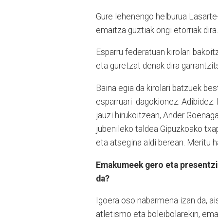
Gure lehenengo helburua Lasarte-O
emaitza guztiak ongi etorriak dira
Esparru federatuan kirolari bakoi
eta guretzat denak dira garrantzi
Baina egia da kirolari batzuek be
esparruari dagokionez. Adibidez:
jauzi hirukoitzean, Ander Goenag
jubenileko taldea Gipuzkoako txa
eta atsegina aldi berean. Meritu 
Emakumeek gero eta presentzia 
da?
Igoera oso nabarmena izan da, aisi
atletismo eta boleibolarekin, emak