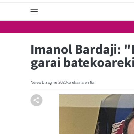
Imanol Bardaji: "
garai batekoarek
Nerea Eizagirre
2023ko ekainaren 9a