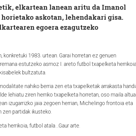
tik, elkartean lanean aritu da Imanol
e horietako askotan, lehendakari gisa.
elkartearen egoera ezagutzeko
, konkretuki 1983. urtean. Garai horretan ez genuen
rremana estutzeko asmoz I. areto futbol txapelketa herrikoi
kisabelek bultzatuta.
odalitate nahiko berria zen eta txapelketak arrakasta handi
lde lehiatu ziren herriko txapelketa horretan, oso maila altua
an izugarrizko jaia zegoen herrian, Michelingo frontoia eta
n zen partidak ikusteko.
ta herrikoia, futbol atala…Gaur arte.