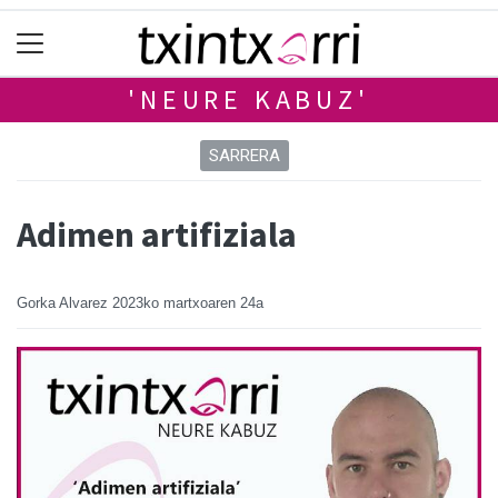
'NEURE KABUZ'
SARRERA
Adimen artifiziala
Gorka Alvarez
2023ko martxoaren 24a