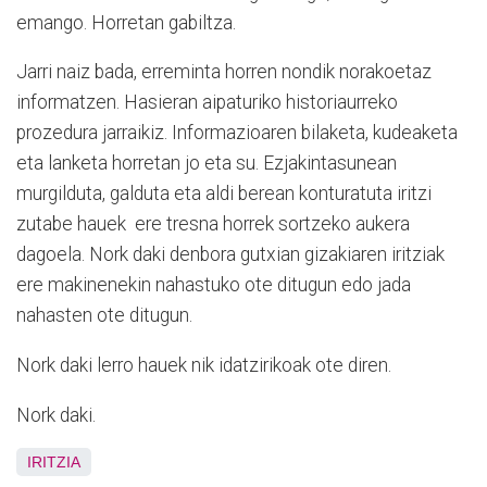
emango. Horretan gabiltza.
Jarri naiz bada, erreminta horren nondik norakoetaz
informatzen. Hasieran aipaturiko historiaurreko
prozedura jarraikiz. Informazioaren bilaketa, kudeaketa
eta lanketa horretan jo eta su. Ezjakintasunean
murgilduta, galduta eta aldi berean konturatuta iritzi
zutabe hauek ere tresna horrek sortzeko aukera
dagoela. Nork daki denbora gutxian gizakiaren iritziak
ere makinenekin nahastuko ote ditugun edo jada
nahasten ote ditugun.
Nork daki lerro hauek nik idatzirikoak ote diren.
Nork daki.
IRITZIA