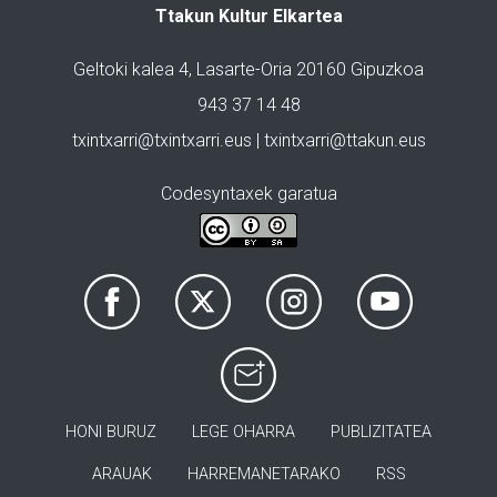
Ttakun Kultur Elkartea
Geltoki kalea 4, Lasarte-Oria 20160 Gipuzkoa
943 37 14 48
txintxarri@txintxarri.eus | txintxarri@ttakun.eus
Codesyntaxek garatua
HONI BURUZ
LEGE OHARRA
PUBLIZITATEA
ARAUAK
HARREMANETARAKO
RSS