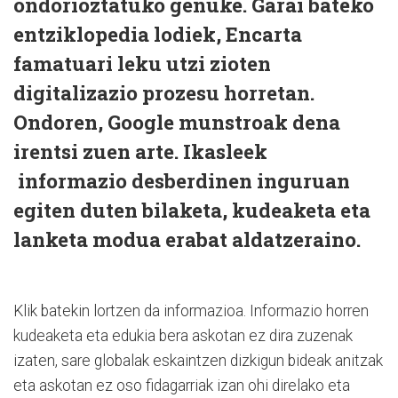
ondorioztatuko genuke. Garai bateko
entziklopedia lodiek, Encarta
famatuari leku utzi zioten
digitalizazio prozesu horretan.
Ondoren, Google munstroak dena
irentsi zuen arte. Ikasleek
informazio desberdinen inguruan
egiten duten bilaketa, kudeaketa eta
lanketa modua erabat aldatzeraino.
Klik batekin lortzen da informazioa. Informazio horren
kudeaketa eta edukia bera askotan ez dira zuzenak
izaten, sare globalak eskaintzen dizkigun bideak anitzak
eta askotan ez oso fidagarriak izan ohi direlako eta