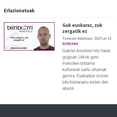
Erlazionatuak
Guk euskaraz, zuk
zergatik ez
Txintxarri Aldizkaria
2023 urt 13
EUSKARA
Gabriel Arestiren hitz haiek
gogoan, Urkok gure
melodien bilduma
kuttunean sartu zituenak
gerora. Euskaldun ororen
bihotzetaraino iristen den
abesti …