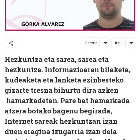
Entzun
Itzuli
Hezkuntza eta sarea, sarea eta
hezkuntza. Informazioaren bilaketa,
kudeaketa eta lanketa ezinbesteko
gizarte tresna bihurtu dira azken
hamarkadetan. Pare bat hamarkada
atzera botako bagenu begirada,
Internet sareak hezkuntzan izan
duen eragina izugarria izan dela