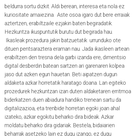
beldurra sortu dizkit. Aldi berean, interesa eta nola ez
kuriositate amaiezina. Aste osoa igaro dut bere erraiak
aztertzen, erabiltzaile ezjakin baten begiradatik.
Hezkuntza ikuspuntutik burutu dut begirada hau.
Ikasleak prozedura jakin batzuetatik urrunduko ote
dituen pentsaraztera eraman nau. Jada ikasleen artean
erabiltzen den tresna dela garbi izanda ere, dimentsio
digital desberdin batean sartzen ari garenaren kolpea
jaso dut azken egun hauetan. Beti aipatzen dugun
aldaketa azkar horretatik haratago doana. Lan egiteko
prozedurek hezkuntzan izan duten aldaketaren erritmoa
biderkatzen duen abiadura handiko trenean sartu da
digitalizazioa, eta trenbide horretan egoki joan ahal
izateko, azkar egokitu beharko dira bideak. Azkar
moldatu beharko dira gidariak. Bestela, bidaiarien
beharrak asetzeko lain ez dugu izango, ez dugu