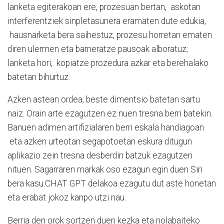
lanketa egiterakoan ere, prozesuan bertan, askotan
interferentziek sinpletasunera eramaten dute edukia,
hausnarketa bera saihestuz, prozesu horretan ematen
diren ulermen eta barneratze pausoak alboratuz;
lanketa hori, kopiatze prozedura azkar eta berehalako
batetan bihurtuz.
Azken astean ordea, beste dimentsio batetan sartu
naiz. Orain arte ezagutzen ez nuen tresna berri batekin.
Banuen adimen artifizialaren berri eskala handiagoan
eta azken urteotan segapotoetan eskura ditugun
aplikazio zein tresna desberdin batzuk ezagutzen
nituen. Sagarraren markak oso ezagun egin duen Siri
bera kasu.CHAT GPT delakoa ezagutu dut aste honetan
eta erabat jokoz kanpo utzi nau.
Berria den orok sortzen duen kezka eta nolabaiteko