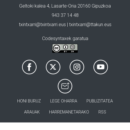
Geltoki kalea 4, Lasarte-Oria 20160 Gipuzkoa
943 37 14 48
txintxarri@txintxarri.eus | txintxarri@ttakun.eus
Codesyntaxek garatua
HONI BURUZ
LEGE OHARRA
PUBLIZITATEA
ARAUAK
HARREMANETARAKO
RSS