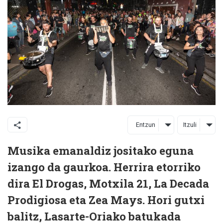
Entzun
Itzuli
Musika emanaldiz jositako eguna
izango da gaurkoa. Herrira etorriko
dira El Drogas, Motxila 21, La Decada
Prodigiosa eta Zea Mays. Hori gutxi
balitz, Lasarte-Oriako batukada