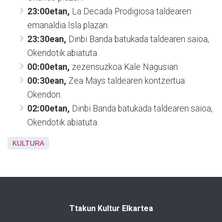
23:00etan,
La Decada Prodigiosa taldearen
emanaldia Isla plazan.
23:30ean,
Dinbi Banda batukada taldearen saioa,
Okendotik abiatuta.
00:00etan,
zezensuzkoa Kale Nagusian.
00:30ean,
Zea Mays taldearen kontzertua
Okendon.
02:00etan,
Dinbi Banda batukada taldearen saioa,
Okendotik abiatuta.
KULTURA
Ttakun Kultur Elkartea