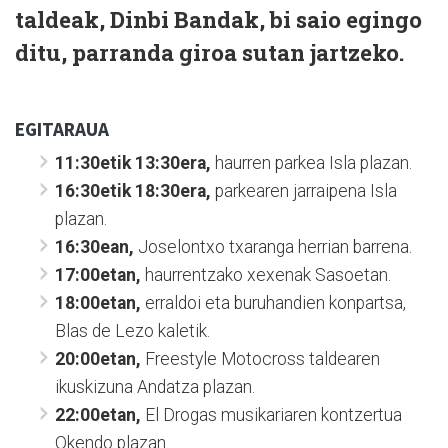
taldeak, Dinbi Bandak, bi saio egingo
ditu, parranda giroa sutan jartzeko.
EGITARAUA
11:30etik 13:30era,
haurren parkea Isla plazan.
16:30etik 18:30era,
parkearen jarraipena Isla
plazan.
16:30ean,
Joselontxo txaranga herrian barrena.
17:00etan,
haurrentzako xexenak Sasoetan.
18:00etan,
erraldoi eta buruhandien konpartsa,
Blas de Lezo kaletik.
20:00etan,
Freestyle Motocross taldearen
ikuskizuna Andatza plazan.
22:00etan,
El Drogas musikariaren kontzertua
Okendo plazan.