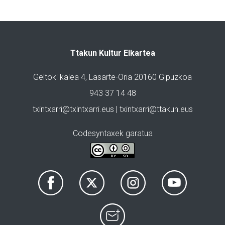
Ttakun Kultur Elkartea
Geltoki kalea 4, Lasarte-Oria 20160 Gipuzkoa
943 37 14 48
txintxarri@txintxarri.eus | txintxarri@ttakun.eus
Codesyntaxek garatua