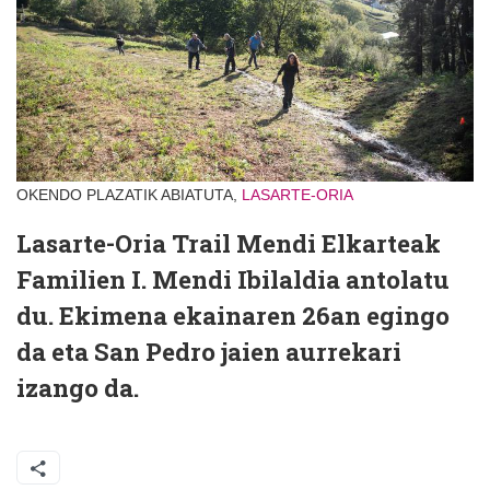
OKENDO PLAZATIK ABIATUTA,
LASARTE-ORIA
Lasarte-Oria Trail Mendi Elkarteak
Familien I. Mendi Ibilaldia antolatu
du. Ekimena ekainaren 26an egingo
da eta San Pedro jaien aurrekari
izango da.