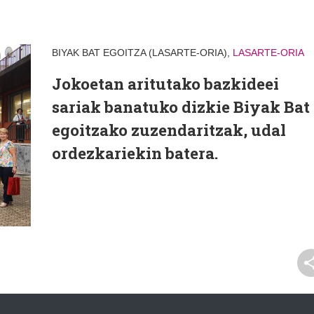
BIYAK BAT EGOITZA (LASARTE-ORIA),
LASARTE-ORIA
Jokoetan aritutako bazkideei
sariak banatuko dizkie Biyak Bat
egoitzako zuzendaritzak, udal
ordezkariekin batera.