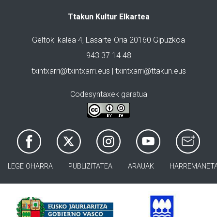
Ttakun Kultur Elkartea
Geltoki kalea 4, Lasarte-Oria 20160 Gipuzkoa
943 37 14 48
txintxarri@txintxarri.eus | txintxarri@ttakun.eus
Codesyntaxek garatua
LEGE OHARRA
PUBLIZITATEA
ARAUAK
HARREMANET