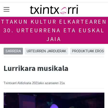
TTAKUN KULTUR ELKARTEAREN
30. URTEURRENA ETA EUSKAL
JAIA
SARRERA
URTEURREN JARDUERAK
PRODUKTUAK EROSI
Lurrikara musikala
Txintxarri Aldizkaria
2021eko azaroaren 21a