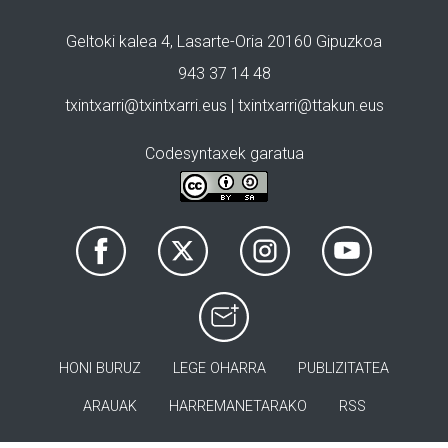
Geltoki kalea 4, Lasarte-Oria 20160 Gipuzkoa
943 37 14 48
txintxarri@txintxarri.eus | txintxarri@ttakun.eus
Codesyntaxek garatua
HONI BURUZ
LEGE OHARRA
PUBLIZITATEA
ARAUAK
HARREMANETARAKO
RSS