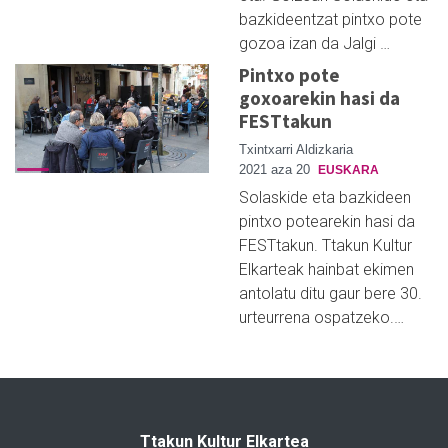
bazkideentzat pintxo pote
gozoa izan da Jalgi …
Pintxo pote
goxoarekin hasi da
FESTtakun
Txintxarri Aldizkaria
2021 aza 20
EUSKARA
Solaskide eta bazkideen
pintxo potearekin hasi da
FESTtakun. Ttakun Kultur
Elkarteak hainbat ekimen
antolatu ditu gaur bere 30.
urteurrena ospatzeko.…
Ttakun Kultur Elkartea