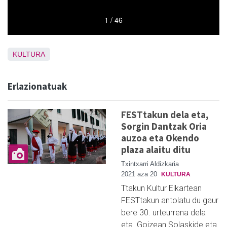
KULTURA
Erlazionatuak
FESTtakun dela eta,
Sorgin Dantzak Oria
auzoa eta Okendo
plaza alaitu ditu
Txintxarri Aldizkaria
2021 aza 20
KULTURA
Ttakun Kultur Elkartean
FESTtakun antolatu du gaur
bere 30. urteurrena dela
eta. Goizean Solaskide eta