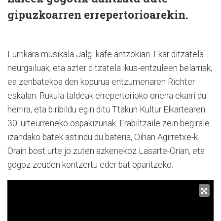
gipuzkoarren errepertorioarekin.
Lurrikara musikala Jalgi kafe antzokian. Ekar ditzatela
neurgailuak, eta azter ditzatela ikus-entzuleen belarriak,
ea zenbatekoa den kopurua entzumenaren Richter
eskalan. Rukula taldeak errepertorioko onena ekarri du
herrira, eta biribildu egin ditu Ttakun Kultur Elkartearen
30. urteurreneko ospakizunak. Erabiltzaile zein begirale
izandako batek astindu du bateria, Oihan Agirretxe-k.
Orain bost urte jo zuten azkenekoz Lasarte-Orian, eta
gogoz zeuden kontzertu eder bat oparitzeko.