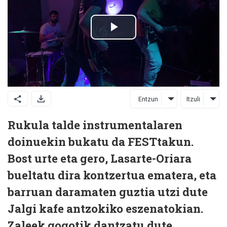
Entzun
Itzuli
Rukula talde instrumentalaren
doinuekin bukatu da FESTtakun.
Bost urte eta gero, Lasarte-Oriara
bueltatu dira kontzertua ematera, eta
barruan daramaten guztia utzi dute
Jalgi kafe antzokiko eszenatokian.
Zaleek gogotik dantzatu dute