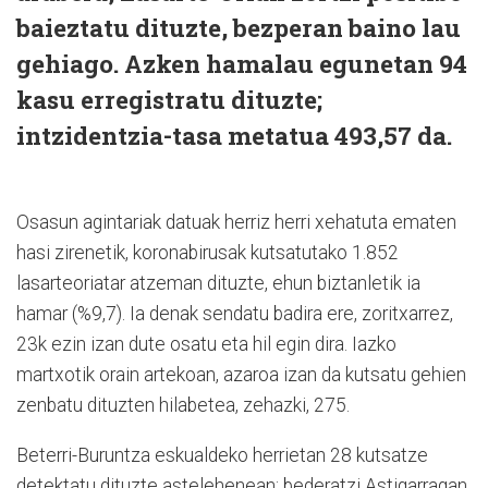
baieztatu dituzte, bezperan baino lau
gehiago. Azken hamalau egunetan 94
kasu erregistratu dituzte;
intzidentzia-tasa metatua 493,57 da.
Osasun agintariak datuak herriz herri xehatuta ematen
hasi zirenetik, koronabirusak kutsatutako 1.852
lasarteoriatar atzeman dituzte, ehun biztanletik ia
hamar (%9,7). Ia denak sendatu badira ere, zoritxarrez,
23k ezin izan dute osatu eta hil egin dira. Iazko
martxotik orain artekoan, azaroa izan da kutsatu gehien
zenbatu dituzten hilabetea, zehazki, 275.
Beterri-Buruntza eskualdeko herrietan 28 kutsatze
detektatu dituzte astelehenean: bederatzi Astigarragan,