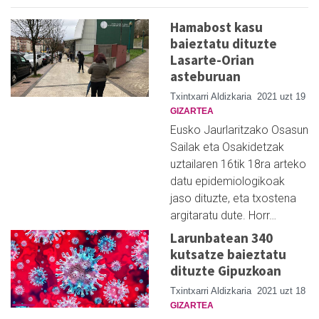
Hamabost kasu
baieztatu dituzte
Lasarte-Orian
asteburuan
Txintxarri Aldizkaria
2021 uzt 19
GIZARTEA
Eusko Jaurlaritzako Osasun
Sailak eta Osakidetzak
uztailaren 16tik 18ra arteko
datu epidemiologikoak
jaso dituzte, eta txostena
argitaratu dute. Horr…
Larunbatean 340
kutsatze baieztatu
dituzte Gipuzkoan
Txintxarri Aldizkaria
2021 uzt 18
GIZARTEA