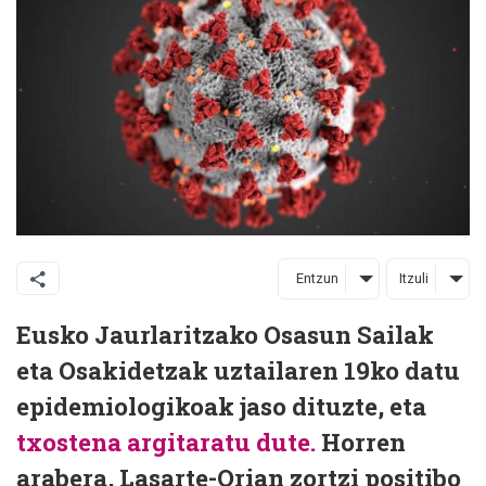
Entzun
Itzuli
Eusko Jaurlaritzako Osasun Sailak
eta Osakidetzak uztailaren 19ko datu
epidemiologikoak jaso dituzte, eta
txostena argitaratu dute.
Horren
arabera, Lasarte-Orian zortzi positibo