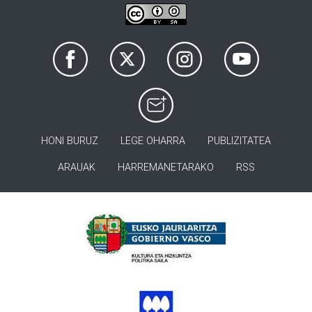
HONI BURUZ
LEGE OHARRA
PUBLIZITATEA
ARAUAK
HARREMANETARAKO
RSS