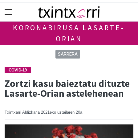
KORONABIRUSA LASARTE-
ORIAN
SARRERA
COVID-19
Zortzi kasu baieztatu dituzte
Lasarte-Orian astelehenean
Txintxarri Aldizkaria
2021eko uztailaren 20a