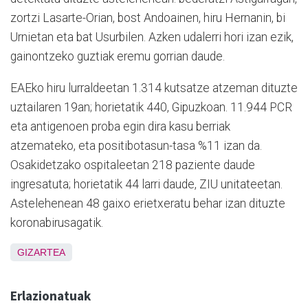
zortzi Lasarte-Orian, bost Andoainen, hiru Hernanin, bi
Urnietan eta bat Usurbilen. Azken udalerri hori izan ezik,
gainontzeko guztiak eremu gorrian daude.
EAEko hiru lurraldeetan 1.314 kutsatze atzeman dituzte
uztailaren 19an; horietatik 440, Gipuzkoan. 11.944 PCR
eta antigenoen proba egin dira kasu berriak
atzemateko, eta positibotasun-tasa %11 izan da.
Osakidetzako ospitaleetan 218 paziente daude
ingresatuta; horietatik 44 larri daude, ZIU unitateetan.
Astelehenean 48 gaixo erietxeratu behar izan dituzte
koronabirusagatik.
GIZARTEA
Erlazionatuak