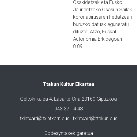
Osakidetzak eta Eusko
Jaurlaritzako Osasun Sailak
koronabirusaren hedatzeari
buruzko datuak eguneratu
dituzte. Atzo, Euskal
Autonomia Erkidegoan
8.89…
Ttakun Kultur Elkartea
Geltoki kalea 4, Lasarte-Oria 20160 Gipuzkoa
943 37 14 48
txintxarri@txintxarri.eus | txintxarri@ttakun.eus
Codesyntaxek garatua