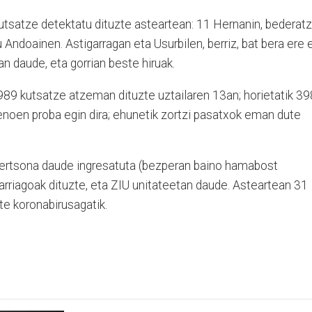
utsatze detektatu dituzte asteartean: 11 Hernanin, bederatz
u Andoainen. Astigarragan eta Usurbilen, berriz, bat bera ere 
an daude, eta gorrian beste hiruak.
 989 kutsatze atzeman dituzte uztailaren 13an; horietatik 39
noen proba egin dira; ehunetik zortzi pasatxok eman dute
ertsona daude ingresatuta (bezperan baino hamabost
larriagoak dituzte, eta ZIU unitateetan daude. Asteartean 31
te koronabirusagatik.