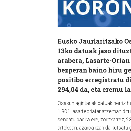
Eusko Jaurlaritzako O
13ko datuak jaso dituz
arabera, Lasarte-Orian 
bezperan baino hiru g
positibo erregistratu d
294,04 da, eta eremu l
Osasun agintariak datuak herriz h
1.801 lasarteoriatar atzeman ditu
sendatu badira ere, zoritxarrez, 23
artekoan, azaroa izan da kutsatu 