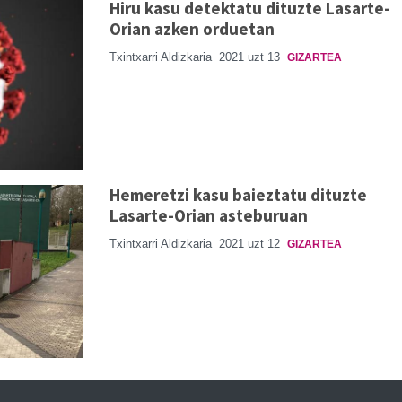
Hiru kasu detektatu dituzte Lasarte-
Orian azken orduetan
Txintxarri Aldizkaria
2021 uzt 13
GIZARTEA
Hemeretzi kasu baieztatu dituzte
Lasarte-Orian asteburuan
Txintxarri Aldizkaria
2021 uzt 12
GIZARTEA