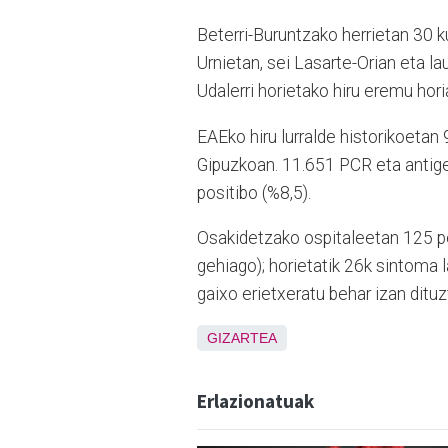
Beterri-Buruntzako herrietan 30 k
Urnietan, sei Lasarte-Orian eta la
Udalerri horietako hiru eremu hori
EAEko hiru lurralde historikoetan
Gipuzkoan. 11.651 PCR eta antige
positibo (%8,5).
Osakidetzako ospitaleetan 125 p
gehiago); horietatik 26k sintoma 
gaixo erietxeratu behar izan dituz
GIZARTEA
Erlazionatuak