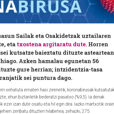
sasun Sailak eta Osakidetzak uztailaren
te, eta
txostena argitaratu dute.
Horren
sei kutsatze baieztatu dituzte asteartean
ehiago. Azken hamalau egunetan 56
ituzte gure herrian; intzidentzia-tasa
aranjatik sei puntura dago.
erri xehatuta ematen hasi zirenetik, koronabirusak kutsatuta
zte, ehun biztanletik bederatzi pasatxo (%9,5). Ia denak
k ezin izan dute osatu eta hil egin dira. Iazko martxotik orai
gehien zenbatu dituzten hilabetea, zehazki, 275.