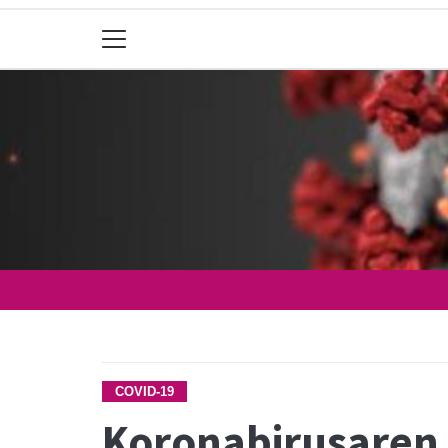
COVID-19
Koronabirusaren i