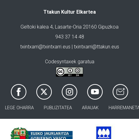
Ttakun Kultur Elkartea
Geltoki kalea 4, Lasarte-Oria 20160 Gipuzkoa
943 37 14 48
txintxarri@txintxarri.eus | txintxarri@ttakun.eus
Codesyntaxek garatua
LEGE OHARRA
PUBLIZITATEA
ARAUAK
HARREMANET