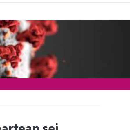
N
eartean sei