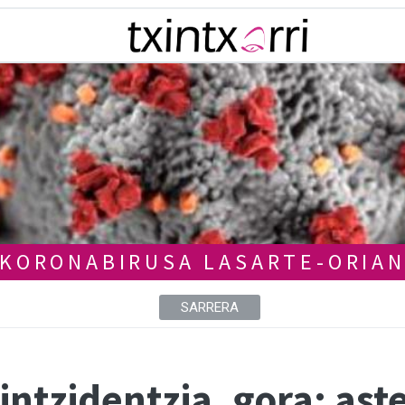
KORONABIRUSA LASARTE-ORIA
SARRERA
ntzidentzia, gora: ast