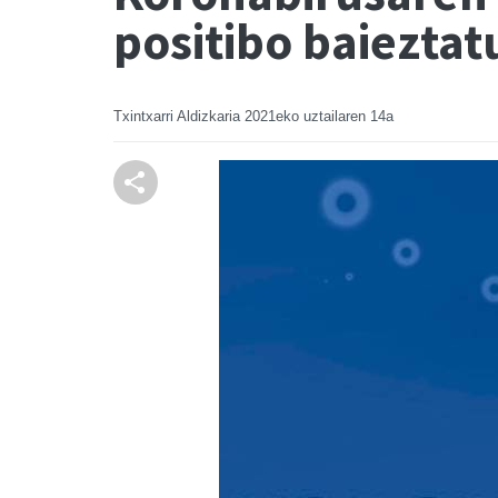
positibo baieztat
Txintxarri Aldizkaria
2021eko uztailaren 14a