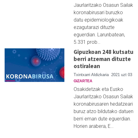
Jaurlaritzako Osasun Sailak
koronabirusari buruzko
datu epidemiologikoak
ezagutarazi dituzte
eguerdian. Larunbatean,
5.331 prob…
Gipuzkoan 248 kutsatu
berri atzeman dituzte
ostiralean
Txintxarri Aldizkaria
2021 uzt 03
GIZARTEA
Osakidetzak eta Eusko
Jaurlaritzako Osasun Sailak
koronabirusaren hedatzeari
buruz atzo bildutako datuen
berri eman dute eguerdian.
Horien arabera, E…