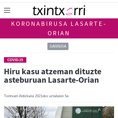
KORONABIRUSA LASARTE-
ORIAN
SARRERA
COVID-19
Hiru kasu atzeman dituzte
asteburuan Lasarte-Orian
Txintxarri Aldizkaria
2021eko uztailaren 5a