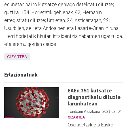
egunetan baino kutsatze gehiago detektatu dituzte;
guztira, 154. Horietatik gehienak, 92, Hernanin
erregistratu dituzte; Urnietan, 24; Astigarragan, 22;
Usurbilen, sei; eta Andoainen eta Lasarte-Orian, hiruna.
Herri horietatik hirutan intzidentzia nabarmen ugaritu da,
eta eremu gorrian daude.
GIZARTEA
Erlazionatuak
EAEn 351 kutsatze
diagnostikatu dituzte
larunbatean
Txintxarri Aldizkaria
2021 uzt 04
GIZARTEA
Osakidetzak eta Eusko