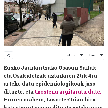
Entzun
Itzuli
Eusko Jaurlaritzako Osasun Sailak
eta Osakidetzak uztailaren 2tik 4ra
arteko datu epidemiologikoak jaso
dituzte, eta
txostena argitaratu dute.
Horren arabera, Lasarte-Orian hiru
kutsatze atzeman dituzte asteburuan.