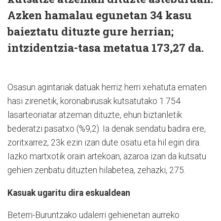
Azken hamalau egunetan 34 kasu
baieztatu dituzte gure herrian;
intzidentzia-tasa metatua 173,27 da.
Osasun agintariak datuak herriz herri xehatuta ematen
hasi zirenetik, koronabirusak kutsatutako 1.754
lasarteoriatar atzeman dituzte, ehun biztanletik
bederatzi pasatxo (%9,2). Ia denak sendatu badira ere,
zoritxarrez, 23k ezin izan dute osatu eta hil egin dira.
Iazko martxotik orain artekoan, azaroa izan da kutsatu
gehien zenbatu dituzten hilabetea, zehazki, 275.
Kasuak ugaritu dira eskualdean
Beterri-Buruntzako udalerri gehienetan aurreko