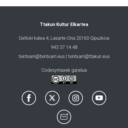
Ttakun Kultur Elkartea
Geltoki kalea 4, Lasarte-Oria 20160 Gipuzkoa
943 37 14 48
txintxarri@txintxarri.eus | txintxarri@ttakun.eus
Codesyntaxek garatua