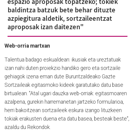
espazio aproposak topatzeko; tokiek
baldintza batzuk bete behar dituzte
azpiegitura aldetik, sortzaileentzat
aproposak izan daitezen"
Web-orria martxan
Talentua badago eskualdean: ikusiak eta ureztatuak
izan nahi duten proiekzio handiko gero eta sortzaile
gehiagok izena eman dute Buruntzaldeako Gazte
Sortzaileak egitasmoko kideek garatutako datu base
birtualean. "Atal ugari dauzka web-orriak: egitasmoaren
azalpena, gurekin harremanetan jartzeko formularioa,
herri bakoitzean sortzaileek eskura izango lituzkeen
tokiak erakusten duena eta datu basea, besteak beste",
azaldu du Rekondok.