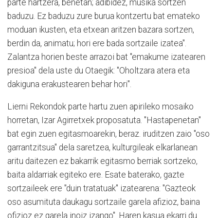
parte hartzera, benetan; adibidez, musika sortzen
baduzu. Ez baduzu zure burua kontzertu bat emateko
moduan ikusten, eta etxean aritzen bazara sortzen,
berdin da, animatu; hori ere bada sortzaile izatea".
Zalantza horien beste arrazoi bat "emakume izatearen
presioa" dela uste du Otaegik: "Oholtzara atera eta
dakiguna erakustearen behar hori".
Lierni Rekondok parte hartu zuen apirileko mosaiko
horretan, Izar Agirretxek proposatuta. "Hastapenetan"
bat egin zuen egitasmoarekin, beraz. iruditzen zaio "oso
garrantzitsua" dela saretzea, kulturgileak elkarlanean
aritu daitezen ez bakarrik egitasmo berriak sortzeko,
baita aldarriak egiteko ere. Esate baterako, gazte
sortzaileek ere "duin tratatuak" izatearena: "Gazteok
oso asumituta daukagu sortzaile garela afizioz, baina
ofizioz ez garela inoiz izango". Haren kasua ekarri du