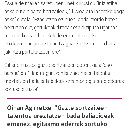
Eskualde mailan saretu den unetik ikusi du "iniziatiba"
asko dutela parte-hartzaileek, "ilusioa eta lanerako gogo
asko" dutela. "Ezagutzen ez nuen jende mordo baten
berri izan dut, gertukoak direnak eta diziplina ugaritan
aritzen direnak: horrek bide eman diezaioke
etorkizunean proiektu anitzagoak sortzeari eta baita
jakintza partekatzeari ere".
Oihanen ustez, gazte sortzaileen potentziala "oso
handia" da: "Haiei laguntzen bazaie, haien talentua
ureztatzen bada baliabideak emanez, egitasmo ederrak
sortuko dituzte".
Oihan Agirretxe: "Gazte sortzaileen
talentua ureztatzen bada baliabideak
emanez, egitasmo ederrak sortuko