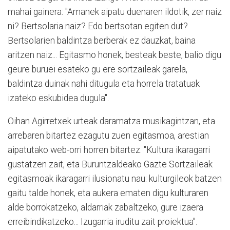
mahai gainera: "Amanek aipatu duenaren ildotik, zer naiz
ni? Bertsolaria naiz? Edo bertsotan egiten dut?
Bertsolarien baldintza berberak ez dauzkat, baina
aritzen naiz... Egitasmo honek, besteak beste, balio digu
geure buruei esateko gu ere sortzaileak garela,
baldintza duinak nahi ditugula eta horrela tratatuak
izateko eskubidea dugula".
Oihan Agirretxek urteak daramatza musikagintzan, eta
arrebaren bitartez ezagutu zuen egitasmoa, arestian
aipatutako web-orri horren bitartez. "Kultura ikaragarri
gustatzen zait, eta Buruntzaldeako Gazte Sortzaileak
egitasmoak ikaragarri ilusionatu nau: kulturgileok batzen
gaitu talde honek, eta aukera ematen digu kulturaren
alde borrokatzeko, aldarriak zabaltzeko, gure izaera
erreibindikatzeko... Izugarria iruditu zait proiektua".