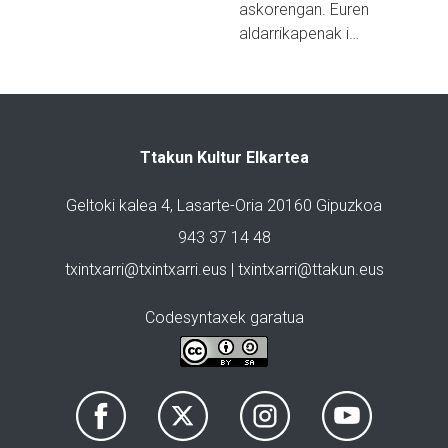
askorengan. Euren
aldarrikapenak i…
Ttakun Kultur Elkartea
Geltoki kalea 4, Lasarte-Oria 20160 Gipuzkoa
943 37 14 48
txintxarri@txintxarri.eus | txintxarri@ttakun.eus
Codesyntaxek garatua