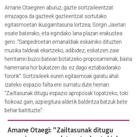
Amane Otaegiren aburuz, gazte sortzaileentzat
errazagoa da gazteek gazteentzat sortutako
egitasmoetan ikusgarritasuna lortzea, Sorgin Jaietan
esate baterako, eta egindako lana plazan erakustea
gero: "Sanpedroetan emanaldiak eskainiko dituzten
musika taldeak ekartzeko, adibidez, eskatzen zaie
herritarrei buzoi batean botatzeko proposamenak, baina
harremana hor bukatzen da: ez dago eztabaidarako
fororik". Sortzaileek euren egitasmoak garatu ahal
izateko espazio falta ere sumatu dute herrian:
"Zailtasunak ditugu espazio aproposak topatzeko, toki
fisikoaz gain, azpiegitura aldetik baldintza batzuk bete
behar baitituzte".
Amane Otaegi: "Zailtasunak ditugu