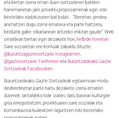
eta bertan izena eman duen sortzaileren batekin
harremanetan jarri, proiektu proposamenak egin, edo
bestelako iradokizunen bat bidali... "Benetan, jendea
animatzen dugu izena ematera eta parte hartzera,
beldurrik gabe: elkarlanean aritzeko irrikitan gaude". Web
orrialdean bertan egin dezakete hori,
helbide honetan
.
Sare sozialetan ere kontuak zabaldu dituzte:
@buruntzagaztesortzaile Instagramen,
@gaztesortzaile Twitterren
eta
Buruntzaldeako Gazte
Sortzaileak Facebooken.
Buruntzaldeako Gazte Sortzaileak egitasmoan modu
desberdinetan parte hartu dezakete izena ematen
dutenek: lantaldeko kide izaten, datu basean kulturgile
gisa erregistratzen, proiektuaren sare sozialak eta
komunikazioa kudeatzen laguntzen edo bestelako
proposamenak egiten.