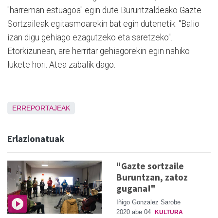
"harreman estuagoa" egin dute Buruntzaldeako Gazte
Sortzaileak egitasmoarekin bat egin dutenetik. "Balio
izan digu gehiago ezagutzeko eta saretzeko".
Etorkizunean, are herritar gehiagorekin egin nahiko
lukete hori. Atea zabalik dago.
ERREPORTAJEAK
Erlazionatuak
"Gazte sortzaile
Buruntzan, zatoz
gugana!"
Iñigo Gonzalez Sarobe
2020 abe 04
KULTURA