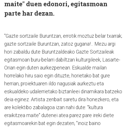
maite" duen edonori, egitasmoan
parte har dezan.
"Gazte sortzaile Buruntzan, errotik moztuz belar txarrak;
gazte sortzaile Buruntzan, zatoz gugana!... Mezu argi
hori zabaldu dute Buruntzaldeako Gazte Sortzaileak
egitasmoan buru-belarri dabiltzan kulturgileek, Lasarte-
Orian egin duten aurkezpenean. Eskualde mailan
horrelako hiru saio egin dituzte, horietako bat gure
herrian, proiektuaren ildo nagusiak aurkeztu eta
eskualdeko udalerrietako biztanleei dinamikara batzeko
deia eginez. Artista zenbait saretu dira honezkero, eta
are kolektibo zabalagoa izan nahi dute: "kultura
eraikitzea maite" dutenei atea parez pare ireki diete
egitasmoarekin bat egin dezaten, "inoiz baino