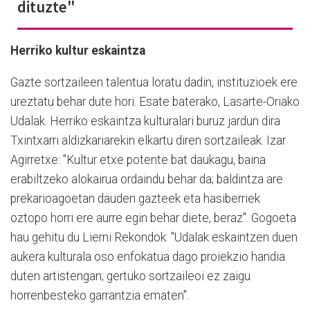
dituzte"
Herriko kultur eskaintza
Gazte sortzaileen talentua loratu dadin, instituzioek ere
ureztatu behar dute hori. Esate baterako, Lasarte-Oriako
Udalak. Herriko eskaintza kulturalari buruz jardun dira
Txintxarri aldizkariarekin elkartu diren sortzaileak. Izar
Agirretxe: "Kultur etxe potente bat daukagu, baina
erabiltzeko alokairua ordaindu behar da; baldintza are
prekarioagoetan dauden gazteek eta hasiberriek
oztopo horri ere aurre egin behar diete, beraz". Gogoeta
hau gehitu du Lierni Rekondok: "Udalak eskaintzen duen
aukera kulturala oso enfokatua dago proiekzio handia
duten artistengan; gertuko sortzaileoi ez zaigu
horrenbesteko garrantzia ematen".