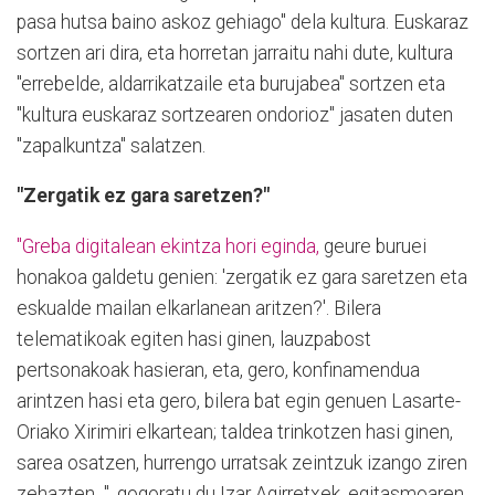
pasa hutsa baino askoz gehiago" dela kultura. Euskaraz
sortzen ari dira, eta horretan jarraitu nahi dute, kultura
"errebelde, aldarrikatzaile eta burujabea" sortzen eta
"kultura euskaraz sortzearen ondorioz" jasaten duten
"zapalkuntza" salatzen.
"Zergatik ez gara saretzen?"
"Greba digitalean ekintza hori eginda,
geure buruei
honakoa galdetu genien: 'zergatik ez gara saretzen eta
eskualde mailan elkarlanean aritzen?'. Bilera
telematikoak egiten hasi ginen, lauzpabost
pertsonakoak hasieran, eta, gero, konfinamendua
arintzen hasi eta gero, bilera bat egin genuen Lasarte-
Oriako Xirimiri elkartean; taldea trinkotzen hasi ginen,
sarea osatzen, hurrengo urratsak zeintzuk izango ziren
zehazten...", gogoratu du Izar Agirretxek, egitasmoaren