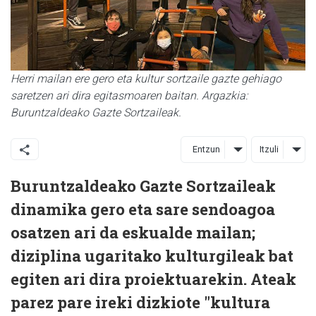
Herri mailan ere gero eta kultur sortzaile gazte gehiago
saretzen ari dira egitasmoaren baitan. Argazkia:
Buruntzaldeako Gazte Sortzaileak.
Entzun
Itzuli
Buruntzaldeako Gazte Sortzaileak
dinamika gero eta sare sendoagoa
osatzen ari da eskualde mailan;
diziplina ugaritako kulturgileak bat
egiten ari dira proiektuarekin. Ateak
parez pare ireki dizkiote "kultura