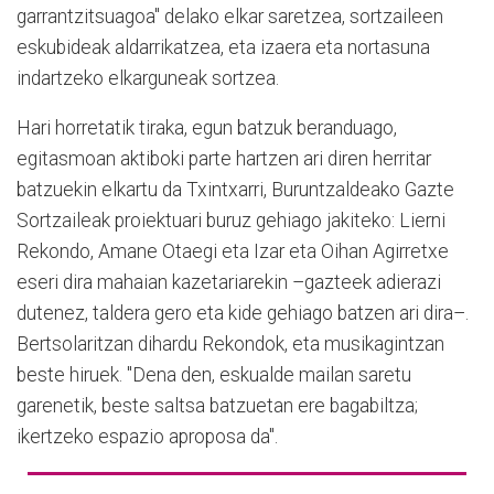
garrantzitsuagoa" delako elkar saretzea, sortzaileen
eskubideak aldarrikatzea, eta izaera eta nortasuna
indartzeko elkarguneak sortzea.
Hari horretatik tiraka, egun batzuk beranduago,
egitasmoan aktiboki parte hartzen ari diren herritar
batzuekin elkartu da Txintxarri, Buruntzaldeako Gazte
Sortzaileak proiektuari buruz gehiago jakiteko: Lierni
Rekondo, Amane Otaegi eta Izar eta Oihan Agirretxe
eseri dira mahaian kazetariarekin –gazteek adierazi
dutenez, taldera gero eta kide gehiago batzen ari dira–.
Bertsolaritzan dihardu Rekondok, eta musikagintzan
beste hiruek. "Dena den, eskualde mailan saretu
garenetik, beste saltsa batzuetan ere bagabiltza;
ikertzeko espazio aproposa da".