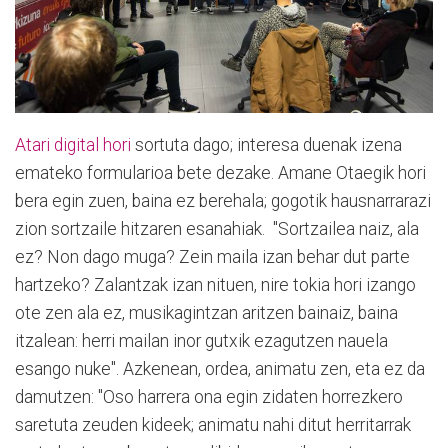
Atari digital hori
sortuta dago; interesa duenak izena
emateko formularioa bete dezake. Amane Otaegik hori
bera egin zuen, baina ez berehala; gogotik hausnarrarazi
zion sortzaile hitzaren esanahiak. "Sortzailea naiz, ala
ez? Non dago muga? Zein maila izan behar dut parte
hartzeko? Zalantzak izan nituen, nire tokia hori izango
ote zen ala ez, musikagintzan aritzen bainaiz, baina
itzalean: herri mailan inor gutxik ezagutzen nauela
esango nuke". Azkenean, ordea, animatu zen, eta ez da
damutzen: "Oso harrera ona egin zidaten horrezkero
saretuta zeuden kideek; animatu nahi ditut herritarrak