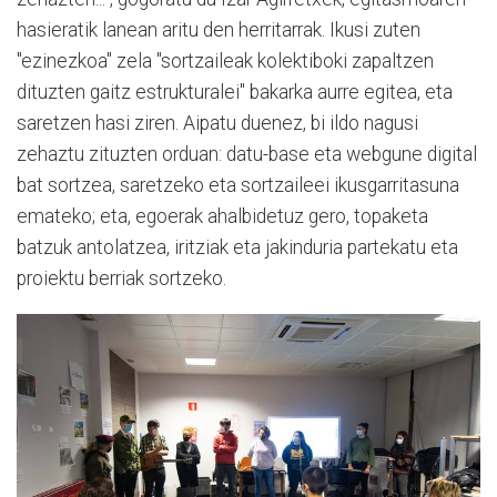
hasieratik lanean aritu den herritarrak. Ikusi zuten
"ezinezkoa" zela "sortzaileak kolektiboki zapaltzen
dituzten gaitz estrukturalei" bakarka aurre egitea, eta
saretzen hasi ziren. Aipatu duenez, bi ildo nagusi
zehaztu zituzten orduan: datu-base eta webgune digital
bat sortzea, saretzeko eta sortzaileei ikusgarritasuna
emateko; eta, egoerak ahalbidetuz gero, topaketa
batzuk antolatzea, iritziak eta jakinduria partekatu eta
proiektu berriak sortzeko.