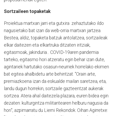
Sortzaileen topaketak
Proiektua martxan jarri eta gutxira zehaztutako ildo
nagusietako bat izan da web-orria martxan jartzea.
Bestea, aldiz, topaketa batzuk antolatzea, sortzaileak
elkar daitezen eta elkartruka ditzaten iritziak,
egitasmoak, jakinduria... COVID-19aren pandemia
tarteko, egitasmo hori atzeratu egin behar izan dute,
agintariek hartutako osasun-neurriek horrelako ekimen
bat egitea ahalbidetu arte behintzat. "Orain arte,
premiazkoena izan da eskualde mailan saretzea, eta,
landu dugun horrekin, sortzaile gazteentzat aukerak
sortzea. Atera ahal daitezela plazara, euren bidea egin
dezaten: kulturgintza militantearen helburu nagusia da
hori", azpimarratu du Lierni Rekondok. Oihan Agirretxe: