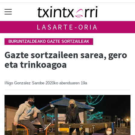
LASARTE-ORIA
BURUNTZALDEAKO GAZTE SORTZAILEAK
Gazte sortzaileen sarea, gero
eta trinkoagoa
Iñigo Gonzalez Sarobe
2020ko abenduaren 19a