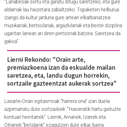
"Lanabesak sortu eta garatu ditugu saretzeko, eta gure
aldarriak lau haizetara zabaltzeko. Topaketen helburua
izango da kultur jarduna gure artean elkarbanatzea:
musikariak, bertsolariak, argazkilariak eta beste diziplina
ugaritan lanean ari diren pertsonak batzea. Saretzea da
gakoa".
Lierni Rekondo: "Orain arte,
premiazkoena izan da eskualde mailan
saretzea, eta, landu dugun horrekin,
sortzaile gazteentzat aukerak sortzea"
Lasarte-Orian egitasmoak "harrera ona" izan duela
azpimarratu dute sortzaileek: "Hasieratik hartu gaituzte
kontuan herritarrek". Liernik, Amanek, Izarrek eta
Oihanek "betidanik" ezagutzen dute elkar, baina