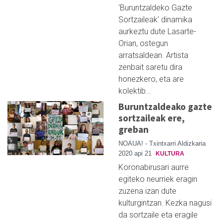
'Buruntzaldeko Gazte
Sortzaileak' dinamika
aurkeztu dute Lasarte-
Orian, ostegun
arratsaldean. Artista
zenbait saretu dira
honezkero, eta are
kolektib…
Buruntzaldeako gazte
sortzaileak ere,
greban
NOAUA! - Txintxarri Aldizkaria
2020 api 21
KULTURA
Koronabirusari aurre
egiteko neurriek eragin
zuzena izan dute
kulturgintzan. Kezka nagusi
da sortzaile eta eragile