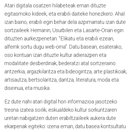
Atari digitala osatzen hilabeteak eman dituzte
egitasmoko kideek, eta erabili daiteke honezkero. Ahal
izan baino, erabili egin behar dela azpimarratu izan dute
sortzaileek Hernanin, Usurbilen eta Lasarte-Orian egin
dituzten aurkezpenetan. "Elikatu eta erabili ezean,
alferrik sortu dugu web-orria". Datu basean, esaterako,
oso kontuan izan dituzte kultur adierazpen eta
modalitate desberdinak, bederatzi atal sortzeraino:
antzerkia, argazkilaritza eta bideogintza, arte plastikoak,
artisautza, bertsolaritza, dantza, literatura, moda eta
diseinua, eta musika.
Ez dute nahi atari digital hori informazioa jasotzeko
tresna izatea soilik; eskualdeko kultur sorkuntzaren
uretan nabigatzen duten erabiltzaileek aukera dute
ekarpenak egiteko: izena eman, datu basea kontsultatu