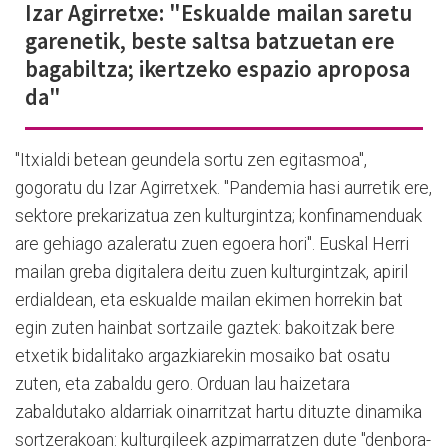
Izar Agirretxe: "Eskualde mailan saretu
garenetik, beste saltsa batzuetan ere
bagabiltza; ikertzeko espazio aproposa
da"
"Itxialdi betean geundela sortu zen egitasmoa",
gogoratu du Izar Agirretxek. "Pandemia hasi aurretik ere,
sektore prekarizatua zen kulturgintza; konfinamenduak
are gehiago azaleratu zuen egoera hori". Euskal Herri
mailan greba digitalera deitu zuen kulturgintzak, apiril
erdialdean, eta eskualde mailan ekimen horrekin bat
egin zuten hainbat sortzaile gaztek: bakoitzak bere
etxetik bidalitako argazkiarekin mosaiko bat osatu
zuten, eta zabaldu gero. Orduan lau haizetara
zabaldutako aldarriak oinarritzat hartu dituzte dinamika
sortzerakoan: kulturgileek azpimarratzen dute "denbora-