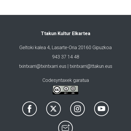
Ttakun Kultur Elkartea
Geltoki kalea 4, Lasarte-Oria 20160 Gipuzkoa
943 37 14 48
txintxarri@txintxarri.eus | txintxarri@ttakun.eus
Codesyntaxek garatua