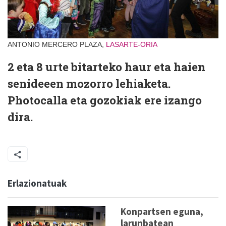
ANTONIO MERCERO PLAZA,
LASARTE-ORIA
2 eta 8 urte bitarteko haur eta haien
senideeen mozorro lehiaketa.
Photocalla eta gozokiak ere izango
dira.
Erlazionatuak
Konpartsen eguna,
larunbatean