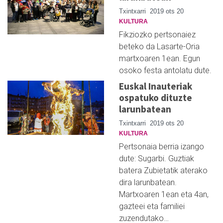
Txintxarri
2019 ots 20
KULTURA
Fikziozko pertsonaiez
beteko da Lasarte-Oria
martxoaren 1ean. Egun
osoko festa antolatu dute.
Euskal Inauteriak
ospatuko dituzte
larunbatean
Txintxarri
2019 ots 20
KULTURA
Pertsonaia berria izango
dute: Sugarbi. Guztiak
batera Zubietatik aterako
dira larunbatean.
Martxoaren 1ean eta 4an,
gazteei eta familiei
zuzendutako…