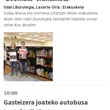
Udal Liburutegia, Lasarte-Oria | Erakusketa
Irudia, liburua eta sormena uztartzen dituen erakusketa
ekarri dute Udal Liburutegira, herritarrek hilabete osoan
zehar ikus dezaten.
10:00
Gasteizera joateko autobusa