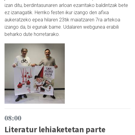
izan ditu, berdintasunaren arloan ezarritako baldintzak bete
ez izanagatik. Herriko festen ikur izango den afixa
aukeratzeko epea hilaren 23tik maiatzaren 7ra artekoa
izango da, bi egunak barne. Udalaren webgunea erabili
beharko dute horretarako.
08:00
Literatur lehiaketetan parte