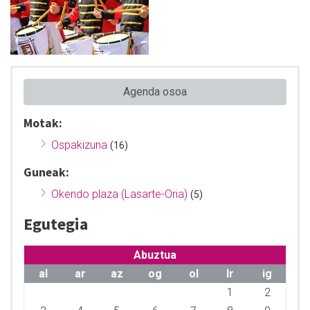
Agenda osoa
Motak:
Ospakizuna
(16)
Guneak:
Okendo plaza (Lasarte-Oria)
(5)
Egutegia
Abuztua
al
ar
az
og
ol
lr
ig
1
2