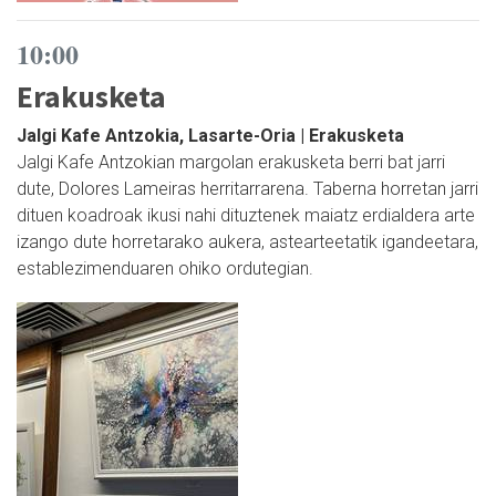
10:00
Erakusketa
Jalgi Kafe Antzokia, Lasarte-Oria | Erakusketa
Jalgi Kafe Antzokian margolan erakusketa berri bat jarri
dute, Dolores Lameiras herritarrarena. Taberna horretan jarri
dituen koadroak ikusi nahi dituztenek maiatz erdialdera arte
izango dute horretarako aukera, astearteetatik igandeetara,
establezimenduaren ohiko ordutegian.