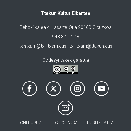
Ttakun Kultur Elkartea
Geltoki kalea 4, Lasarte-Oria 20160 Gipuzkoa
943 37 14 48
txintxarri@txintxarri.eus | txintxarri@ttakun.eus
Codesyntaxek garatua
HONI BURUZ
LEGE OHARRA
PUBLIZITATEA