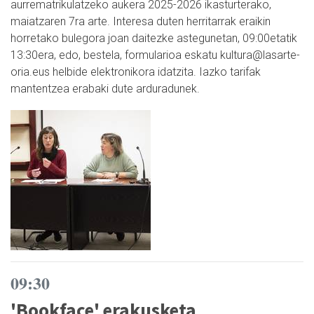
aurrematrikulatzeko aukera 2025-2026 ikasturterako,
maiatzaren 7ra arte. Interesa duten herritarrak eraikin
horretako bulegora joan daitezke astegunetan, 09:00etatik
13:30era, edo, bestela, formularioa eskatu kultura@lasarte-
oria.eus helbide elektronikora idatzita. Iazko tarifak
mantentzea erabaki dute arduradunek.
09:30
'Bookface' erakusketa