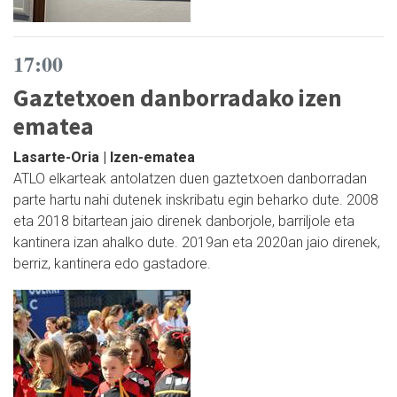
17:00
Gaztetxoen danborradako izen
ematea
Lasarte-Oria | Izen-ematea
ATLO elkarteak antolatzen duen gaztetxoen danborradan
parte hartu nahi dutenek inskribatu egin beharko dute. 2008
eta 2018 bitartean jaio direnek danborjole, barriljole eta
kantinera izan ahalko dute. 2019an eta 2020an jaio direnek,
berriz, kantinera edo gastadore.