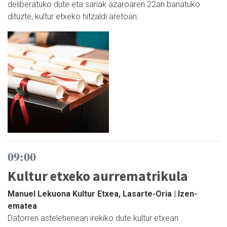
deliberatuko dute eta sariak azaroaren 22an banatuko
dituzte, kultur etxeko hitzaldi aretoan.
09:00
Kultur etxeko aurrematrikula
Manuel Lekuona Kultur Etxea, Lasarte-Oria | Izen-
ematea
Datorren astelehenean irekiko dute kultur etxean