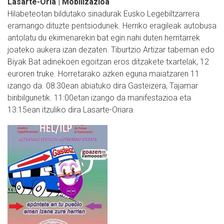
Lasarte-Oria | Mobilizazioa
Hilabeteotan bildutako sinadurak Eusko Legebiltzarrera
eramango dituzte pentsiodunek. Herriko eragileak autobusa
antolatu du ekimenarekin bat egin nahi duten herritarrek
joateko aukera izan dezaten. Tiburtzio Artizar tabernan edo
Biyak Bat adinekoen egoitzan eros ditzakete txartelak, 12
euroren truke. Horretarako azken eguna maiatzaren 11
izango da. 08:30ean abiatuko dira Gasteizera, Tajamar
biribilgunetik. 11:00etan izango da manifestazioa eta
13:15ean itzuliko dira Lasarte-Oriara.