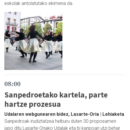
eskolak antolatutako ekimena da.
08:00
Sanpedroetako kartela, parte
hartze prozesua
Udalaren webgunearen bidez, Lasarte-Oria | Lehiaketa
Sanpedroak irudiztatzea helburu duten 30 proposamen
jaso ditu Lasarte-Oriako Udalak eta bi kanpoan utzi behar