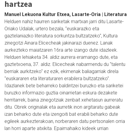
hartzea
Manuel Lekuona Kultur Etxea, Lasarte-Oria | Literatura
Helduen nahiz haurren sariketak martxan jarri ditu Lasarte-
Oriako Udalak, urtero bezala, "euskarazko eta
gaztelaniazko literatura sorkuntza bultzatzeko", Kultura
zinegotzi Ainara Elicecheak jakinarazi duenez. Lanak
aurkezteko maiatzaren 16ra arte izango dute idazleek.
Helduen lehiaketa 34. aldiz aurrera eramango dute, eta
gaztetxoena, 37. aldiz. Elicecheak nabarmendu du "talentu
berriak aurkitzeko" ez ezik, ekimenak baliagarriak direla
"euskararen eta literaturaren erabilera bultzatzeko".
Idazlanek bete beharreko baldintzei buruzko eta sariketei
buruzko informazio guztia oinarrietan eskura dezakete
herritarrek, baina zinegotziak zenbait xehetasun aurreratu
ditu. Obrek originalak eta aurretik inon argitaratu gabeak
izan beharko dute eta izengoiti bat erabili beharko dute
egileek aurkezterakoan, norberaren datu pertsonalen orria
lan horri aparte atxikita. Epaimahaiko kideek urrian