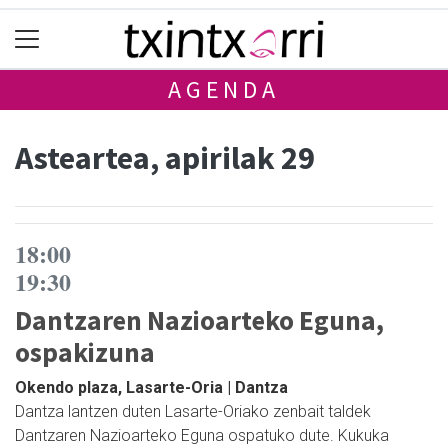
AGENDA
Asteartea, apirilak 29
18:00
19:30
Dantzaren Nazioarteko Eguna,
ospakizuna
Okendo plaza, Lasarte-Oria | Dantza
Dantza lantzen duten Lasarte-Oriako zenbait taldek
Dantzaren Nazioarteko Eguna ospatuko dute. Kukuka