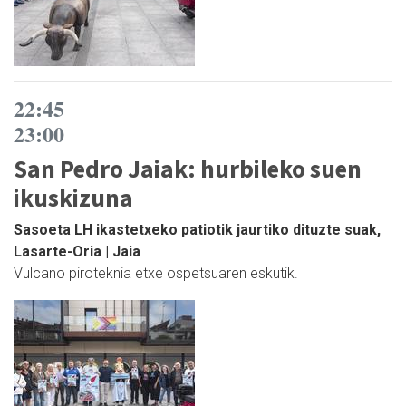
22:45
23:00
San Pedro Jaiak: hurbileko suen
ikuskizuna
Sasoeta LH ikastetxeko patiotik jaurtiko dituzte suak,
Lasarte-Oria | Jaia
Vulcano piroteknia etxe ospetsuaren eskutik.