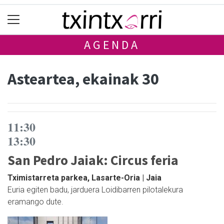
AGENDA
Asteartea, ekainak 30
11:30
13:30
San Pedro Jaiak: Circus feria
Tximistarreta parkea, Lasarte-Oria | Jaia
Euria egiten badu, jarduera Loidibarren pilotalekura
eramango dute.