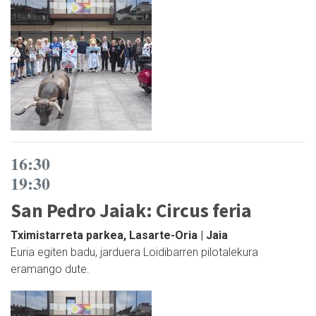
16:30
19:30
San Pedro Jaiak: Circus feria
Tximistarreta parkea, Lasarte-Oria | Jaia
Euria egiten badu, jarduera Loidibarren pilotalekura
eramango dute.