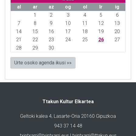
al
ar
az
og
ol
lr
ig
1
2
3
4
5
6
7
8
9
10
11
12
13
14
15
16
17
18
19
20
21
22
23
24
25
26
27
28
29
30
Urte osoko agenda ikusi »»
Ttakun Kultur Elkartea
Geltoki kalea 4, Lasarte-Oria 20160 Gipuzkoa
943 37 14 48
txintxarri@txintxarri.eus | txintxarri@ttakun.eus