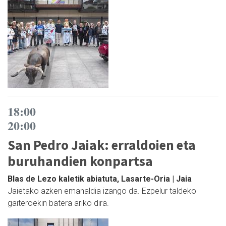
18:00
20:00
San Pedro Jaiak: erraldoien eta
buruhandien konpartsa
Blas de Lezo kaletik abiatuta, Lasarte-Oria | Jaia
Jaietako azken emanaldia izango da. Ezpelur taldeko
gaiteroekin batera ariko dira.