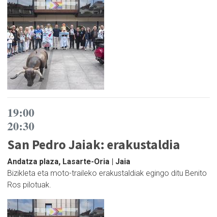
19:00
20:30
San Pedro Jaiak: erakustaldia
Andatza plaza, Lasarte-Oria | Jaia
Bizikleta eta moto-traileko erakustaldiak egingo ditu Benito
Ros pilotuak.