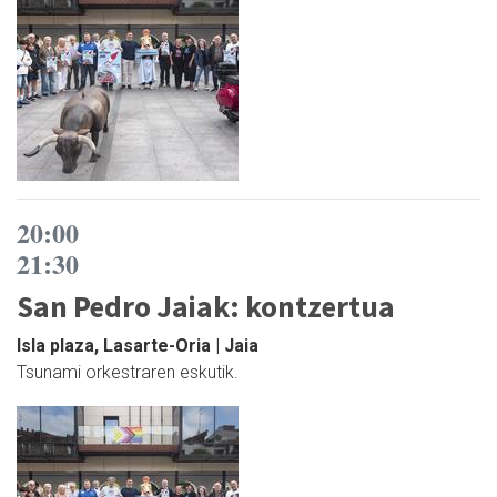
20:00
21:30
San Pedro Jaiak: kontzertua
Isla plaza, Lasarte-Oria | Jaia
Tsunami orkestraren eskutik.