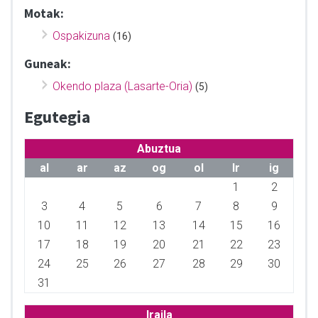
Motak:
Ospakizuna
(16)
Guneak:
Okendo plaza (Lasarte-Oria)
(5)
Egutegia
Abuztua
al
ar
az
og
ol
lr
ig
1
2
3
4
5
6
7
8
9
10
11
12
13
14
15
16
17
18
19
20
21
22
23
24
25
26
27
28
29
30
31
Iraila