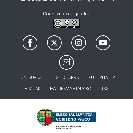
Codesyntaxek garatua
HONI BURUZ
LEGE OHARRA
PUBLIZITATEA
ARAUAK
HARREMANETARAKO
RSS