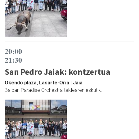
20:00
21:30
San Pedro Jaiak: kontzertua
Okendo plaza, Lasarte-Oria | Jaia
Balcan Paradise Orchestra taldearen eskutik.