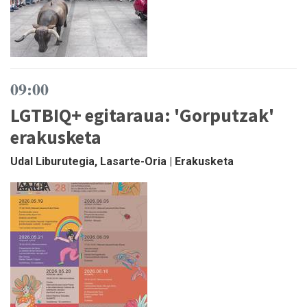
09:00
LGTBIQ+ egitaraua: 'Gorputzak'
erakusketa
Udal Liburutegia, Lasarte-Oria | Erakusketa