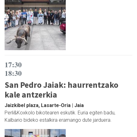
17:30
18:30
San Pedro Jaiak: haurrentzako
kale antzerkia
Jaizkibel plaza, Lasarte-Oria | Jaia
Perli&Koxkolo bikotearen eskutik. Euria egiten badu,
Kalbario bideko estalkira eramango dute jarduera.