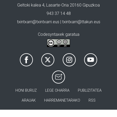
Geltoki kalea 4, Lasarte-Oria 20160 Gipuzkoa
943 37 14 48
txintxarri@txintxarri.eus | txintxarri@ttakun.eus
Codesyntaxek garatua
HONI BURUZ
LEGE OHARRA
PUBLIZITATEA
ARAUAK
HARREMANETARAKO
RSS