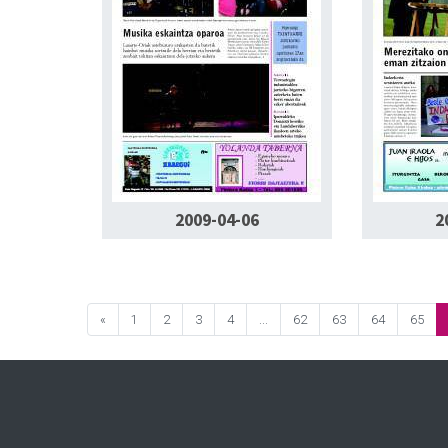
2009-04-06
2
«
1
2
3
4
...
62
63
64
65