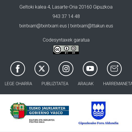
Geltoki kalea 4, Lasarte-Oria 20160 Gipuzkoa
943 37 14 48
txintxarri@txintxarri.eus | txintxarri@ttakun.eus
Codesyntaxek garatua
LEGE OHARRA
PUBLIZITATEA
ARAUAK
HARREMANET