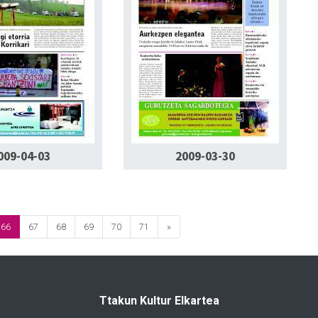
009-04-03
2009-03-30
66
67
68
69
70
71
»
Ttakun Kultur Elkartea