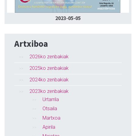
2023-05-05
Artxiboa
2026ko zenbakiak
2025ko zenbakiak
2024ko zenbakiak
2023ko zenbakiak
Urtarrila
Otsaila
Martxoa
Apirila