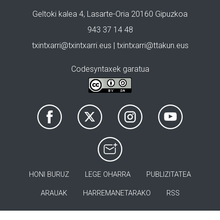
Geltoki kalea 4, Lasarte-Oria 20160 Gipuzkoa
943 37 14 48
txintxarri@txintxarri.eus | txintxarri@ttakun.eus
Codesyntaxek garatua
HONI BURUZ
LEGE OHARRA
PUBLIZITATEA
ARAUAK
HARREMANETARAKO
RSS