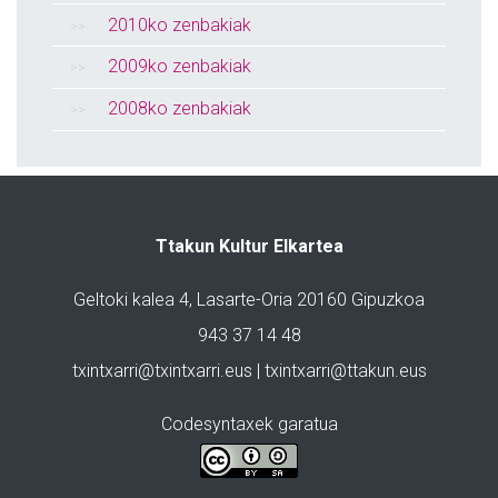
2010ko zenbakiak
2009ko zenbakiak
2008ko zenbakiak
Ttakun Kultur Elkartea
Geltoki kalea 4, Lasarte-Oria 20160 Gipuzkoa
943 37 14 48
txintxarri@txintxarri.eus | txintxarri@ttakun.eus
Codesyntaxek garatua