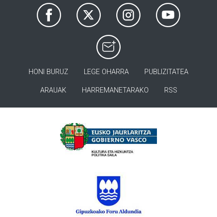
HONI BURUZ
LEGE OHARRA
PUBLIZITATEA
ARAUAK
HARREMANETARAKO
RSS