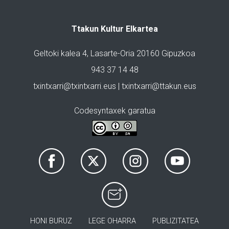
Ttakun Kultur Elkartea
Geltoki kalea 4, Lasarte-Oria 20160 Gipuzkoa
943 37 14 48
txintxarri@txintxarri.eus | txintxarri@ttakun.eus
Codesyntaxek garatua
HONI BURUZ
LEGE OHARRA
PUBLIZITATEA