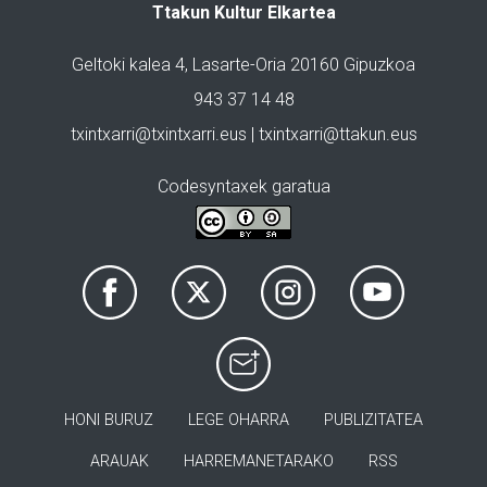
Ttakun Kultur Elkartea
Geltoki kalea 4, Lasarte-Oria 20160 Gipuzkoa
943 37 14 48
txintxarri@txintxarri.eus | txintxarri@ttakun.eus
Codesyntaxek garatua
HONI BURUZ
LEGE OHARRA
PUBLIZITATEA
ARAUAK
HARREMANETARAKO
RSS