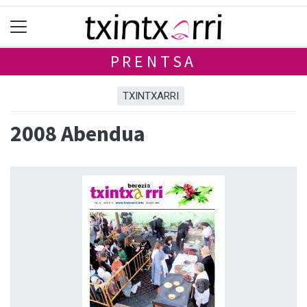
PRENTSA
TXINTXARRI
2008 Abendua