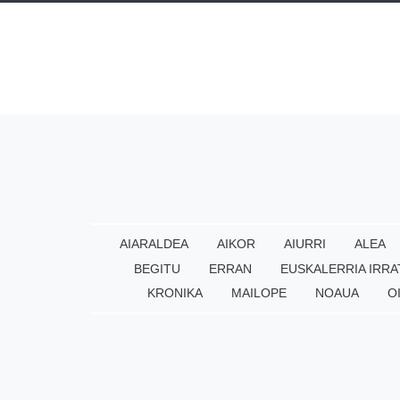
AIARALDEA
AIKOR
AIURRI
ALEA
BEGITU
ERRAN
EUSKALERRIA IRRA
KRONIKA
MAILOPE
NOAUA
O