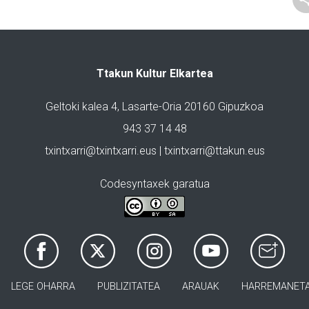
Ttakun Kultur Elkartea
Geltoki kalea 4, Lasarte-Oria 20160 Gipuzkoa
943 37 14 48
txintxarri@txintxarri.eus | txintxarri@ttakun.eus
Codesyntaxek garatua
LEGE OHARRA
PUBLIZITATEA
ARAUAK
HARREMANET