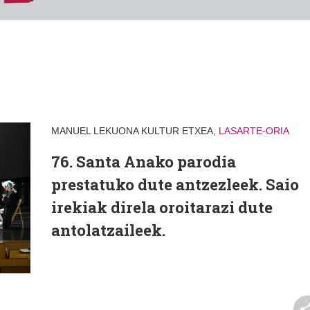
MANUEL LEKUONA KULTUR ETXEA,
LASARTE-ORIA
76. Santa Anako parodia
prestatuko dute antzezleek. Saio
irekiak direla oroitarazi dute
antolatzaileek.