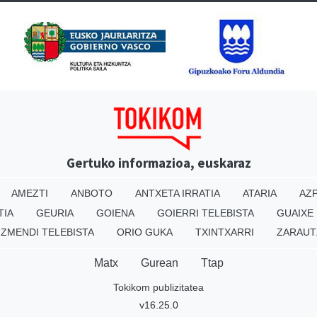
Gertuko informazioa, euskaraz
AMEZTI
ANBOTO
ANTXETA IRRATIA
ATARIA
AZP
TIA
GEURIA
GOIENA
GOIERRI TELEBISTA
GUAIXE
IZMENDI TELEBISTA
ORIO GUKA
TXINTXARRI
ZARAUT
Matx
Gurean
Ttap
Tokikom publizitatea
v16.25.0