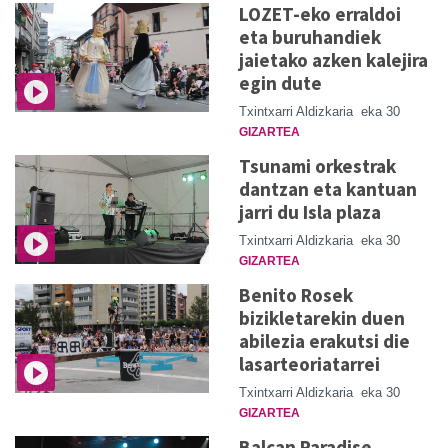
LOZET-eko erraldoi
eta buruhandiek
jaietako azken kalejira
egin dute
Txintxarri Aldizkaria
eka 30
GIZARTEA
Tsunami orkestrak
dantzan eta kantuan
jarri du Isla plaza
Txintxarri Aldizkaria
eka 30
GIZARTEA
Benito Rosek
bizikletarekin duen
abilezia erakutsi die
lasarteoriatarrei
Txintxarri Aldizkaria
eka 30
GIZARTEA
Balcan Paradise