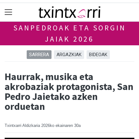
SANPEDROAK ETA SORGIN
JAIAK 2026
SARRERA
ARGAZKIAK
BIDEOAK
Haurrak, musika eta
akrobaziak protagonista, San
Pedro Jaietako azken
orduetan
Txintxarri Aldizkaria
2026ko ekainaren 30a