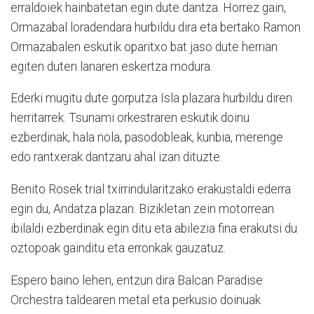
erraldoiek hainbatetan egin dute dantza. Horrez gain,
Ormazabal loradendara hurbildu dira eta bertako Ramon
Ormazabalen eskutik oparitxo bat jaso dute herrian
egiten duten lanaren eskertza modura.
Ederki mugitu dute gorputza Isla plazara hurbildu diren
herritarrek. Tsunami orkestraren eskutik doinu
ezberdinak, hala nola, pasodobleak, kunbia, merenge
edo rantxerak dantzaru ahal izan dituzte.
Benito Rosek trial txirrindularitzako erakustaldi ederra
egin du, Andatza plazan. Bizikletan zein motorrean
ibilaldi ezberdinak egin ditu eta abilezia fina erakutsi du
oztopoak gainditu eta erronkak gauzatuz.
Espero baino lehen, entzun dira Balcan Paradise
Orchestra taldearen metal eta perkusio doinuak