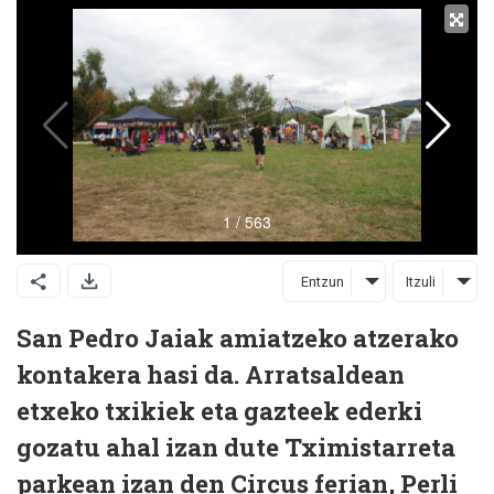
Entzun
Itzuli
San Pedro Jaiak amiatzeko atzerako
kontakera hasi da. Arratsaldean
etxeko txikiek eta gazteek ederki
gozatu ahal izan dute Tximistarreta
parkean izan den Circus ferian, Perli