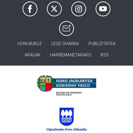
HONI BURUZ
LEGE OHARRA
PUBLIZITATEA
ARAUAK
HARREMANETARAKO
RSS