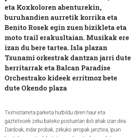
eta Koxkoloren abenturekin,
buruhandien aurretik korrika eta
Benito Rosek egin zuen bizikleta eta
moto trail erakusltaian. Musikak ere
izan du bere tartea. Isla plazan
Tsunami orkestrak dantzan jarri dute
herritarrak eta Balcan Paradise
Orchestrako kideek erritmoz bete
dute Okendo plaza
Tximistarreta parketa hurbildu diren haur eta
gaztetxoek zirku bateko postuetan ibili ahak izan dira.
Dardoak, indar probak, zirkuko arropak janztea, ipuin