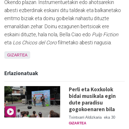
Okendo plazan. Instrumentuetakin edo ahotsarekin
abesti ezberdinak eskaini ditu taldeak eta balkanetako
erritmo biziak eta doinu goibelak nahastu dituzte
emanaldian zehar. Doinu ezagunen bertsioak ere
eskaini dituzte, hala nola, Bella Ciao edo
Pulp Fiction
eta
Los Chicos del Coro
filmetako abesti nagusia.
GIZARTEA
Erlazionatuak
Perli eta Koxkolok
bidai musikala egin
dute paradisu
gogokoenaren bila
Txintxarri Aldizkaria
eka 30
GIZARTEA