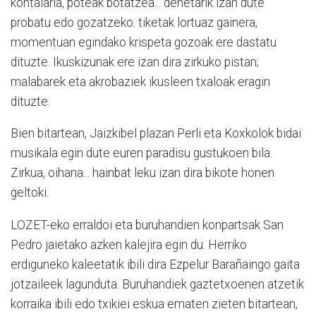
kontalaria, poteak botatzea... denetarik izan dute
probatu edo gozatzeko. tiketak lortuaz gainera,
momentuan egindako krispeta gozoak ere dastatu
dituzte. Ikuskizunak ere izan dira zirkuko pistan;
malabarek eta akrobaziek ikusleen txaloak eragin
dituzte.
Bien bitartean, Jaizkibel plazan Perli eta Koxkolok bidai
musikala egin dute euren paradisu gustukoen bila.
Zirkua, oihana... hainbat leku izan dira bikote honen
geltoki.
LOZET-eko erraldoi eta buruhandien konpartsak San
Pedro jaietako azken kalejira egin du. Herriko
erdiguneko kaleetatik ibili dira Ezpelur Barañaingo gaita
jotzaileek lagunduta. Buruhandiek gaztetxoenen atzetik
korraika ibili edo txikiei eskua ematen zieten bitartean,