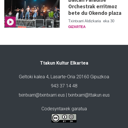
Orchestrak erritmoz
bete du Okendo plaza
Txintxarri Aldizkaria
eka 30
GIZARTEA
Ttakun Kultur Elkartea
Geltoki kalea 4, Lasarte-Oria 20160 Gipuzkoa
943 37 14 48
txintxarri@txintxarri.eus | txintxarri@ttakun.eus
Codesyntaxek garatua