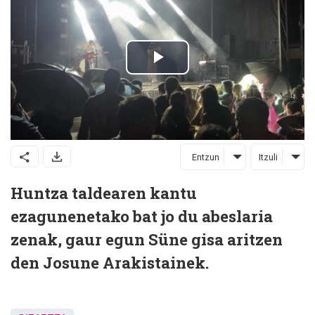
Entzun
Itzuli
Huntza taldearen kantu
ezagunenetako bat jo du abeslaria
zenak, gaur egun Süne gisa aritzen
den Josune Arakistainek.