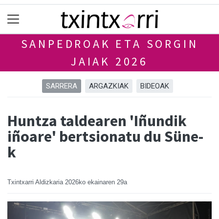
SANPEDROAK ETA SORGIN
JAIAK 2026
SARRERA
ARGAZKIAK
BIDEOAK
Huntza taldearen 'Iñundik
iñoare' bertsionatu du Süne-
k
Txintxarri Aldizkaria
2026ko ekainaren 29a