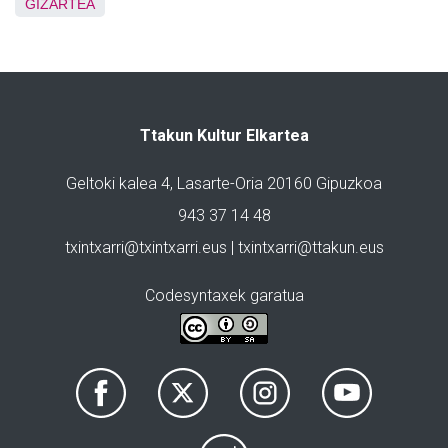
GIZARTEA
Ttakun Kultur Elkartea
Geltoki kalea 4, Lasarte-Oria 20160 Gipuzkoa
943 37 14 48
txintxarri@txintxarri.eus | txintxarri@ttakun.eus
Codesyntaxek garatua