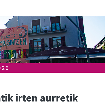
026
ik irten aurretik