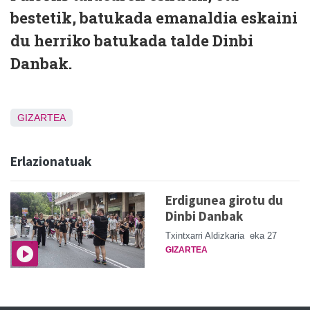
bestetik, batukada emanaldia eskaini
du herriko batukada talde Dinbi
Danbak.
GIZARTEA
Erlazionatuak
Erdigunea girotu du
Dinbi Danbak
Txintxarri Aldizkaria
eka 27
GIZARTEA