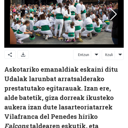
Entzun
Itzuli
Askotariko emanaldiak eskaini ditu
Udalak larunbat arratsalderako
prestatutako egitarauak. Izan ere,
alde batetik, giza dorreak ikusteko
aukera izan dute lasarteoriatarrek
Vilafranca del Penedes hiriko
Falcons
taldearen eskutik, eta