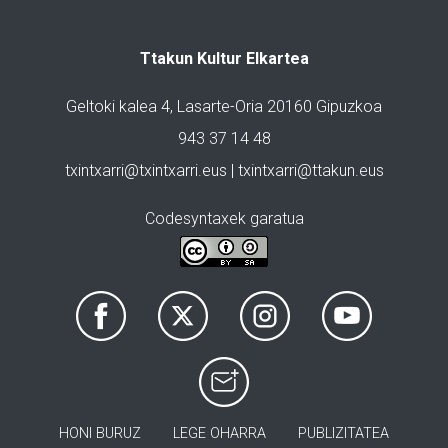
Ttakun Kultur Elkartea
Geltoki kalea 4, Lasarte-Oria 20160 Gipuzkoa
943 37 14 48
txintxarri@txintxarri.eus | txintxarri@ttakun.eus
Codesyntaxek garatua
HONI BURUZ
LEGE OHARRA
PUBLIZITATEA