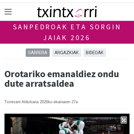
SANPEDROAK ETA SORGIN
JAIAK 2026
SARRERA
ARGAZKIAK
BIDEOAK
Orotariko emanaldiez ondu
dute arratsaldea
Txintxarri Aldizkaria
2026ko ekainaren 27a