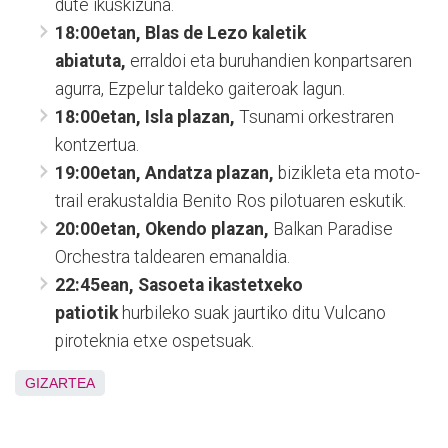
dute ikuskizuna.
18:00etan, Blas de Lezo kaletik
abiatuta,
erraldoi eta buruhandien konpartsaren
agurra, Ezpelur taldeko gaiteroak lagun.
18:00etan, Isla plazan,
Tsunami orkestraren
kontzertua.
19:00etan, Andatza plazan,
bizikleta eta moto-
trail erakustaldia Benito Ros pilotuaren eskutik.
20:00etan, Okendo plazan,
Balkan Paradise
Orchestra taldearen emanaldia.
22:45ean, Sasoeta ikastetxeko
patiotik
hurbileko suak jaurtiko ditu Vulcano
piroteknia etxe ospetsuak.
GIZARTEA