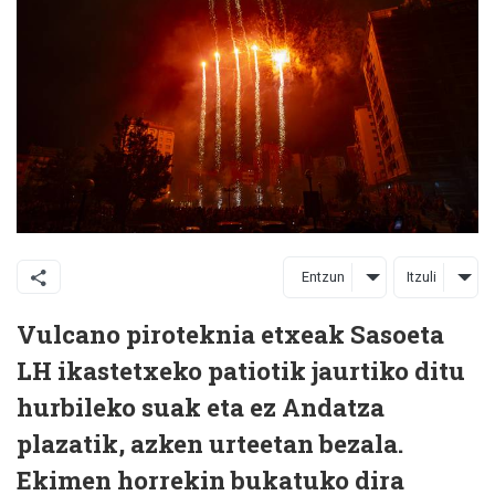
Entzun
Itzuli
Vulcano piroteknia etxeak Sasoeta
LH ikastetxeko patiotik jaurtiko ditu
hurbileko suak eta ez Andatza
plazatik, azken urteetan bezala.
Ekimen horrekin bukatuko dira