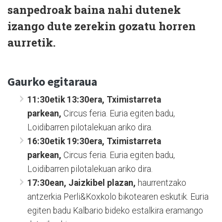
sanpedroak baina nahi dutenek
izango dute zerekin gozatu horren
aurretik.
Gaurko egitaraua
11:30etik 13:30era, Tximistarreta
parkean,
Circus feria. Euria egiten badu,
Loidibarren pilotalekuan ariko dira.
16:30etik 19:30era,
Tximistarreta
parkean,
Circus feria. Euria egiten badu,
Loidibarren pilotalekuan ariko dira.
17:30ean, Jaizkibel plazan,
haurrentzako
antzerkia Perli&Koxkolo bikotearen eskutik. Euria
egiten badu Kalbario bideko estalkira eramango