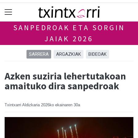
SANPEDROAK ETA SORGIN
JAIAK 2026
SARRERA
ARGAZKIAK
BIDEOAK
Azken suziria lehertutakoan
amaituko dira sanpedroak
Txintxarri Aldizkaria
2026ko ekainaren 30a