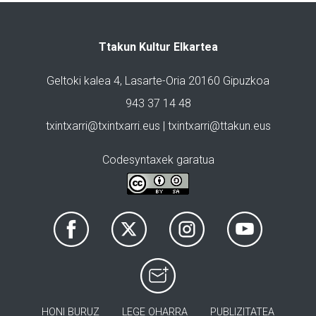
Ttakun Kultur Elkartea
Geltoki kalea 4, Lasarte-Oria 20160 Gipuzkoa
943 37 14 48
txintxarri@txintxarri.eus | txintxarri@ttakun.eus
Codesyntaxek garatua
HONI BURUZ
LEGE OHARRA
PUBLIZITATEA