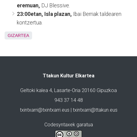
eremuan,
DJ Blessive.
23:00etan, Isla plazan,
Ibai Berriak taldearen
kontzertua.
GIZARTEA
Ttakun Kultur Elkartea
Geltoki kalea 4, Lasarte-Oria 20160 Gipuzkoa
943 37 14 48
txintxarri@txintxarri.eus | txintxarri@ttakun.eus
Codesyntaxek garatua