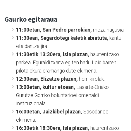
Gaurko egitaraua
11:00etan, San Pedro parrokian,
meza nagusia.
11:30ean, Sagardotegi kaletik abiatuta,
kantu
eta dantza jira.
11:30etik 13:30era, Isla plazan,
haurrentzako
parkea. Eguraldi txarra egiten badu Loidibarren
pilotalekura eramango dute ekimena.
12:30ean, Elizatze plazan,
herri kirolak.
13:00etan, kultur etxean,
Lasarte-Oriako
Gurutze Gorriko boluntarioei omenaldi
instituzionala.
16:00etan, Jaizkibel plazan,
Sasodance
ekimena.
16:30etik 18:30era, Isla plazan,
haurrentzako