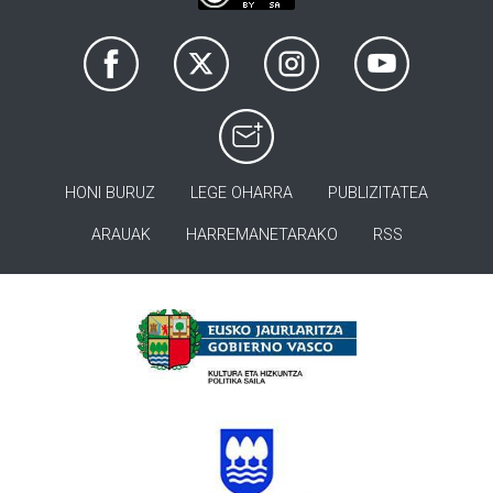
HONI BURUZ
LEGE OHARRA
PUBLIZITATEA
ARAUAK
HARREMANETARAKO
RSS