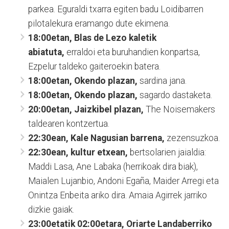
parkea. Eguraldi txarra egiten badu Loidibarren
pilotalekura eramango dute ekimena.
18:00etan, Blas de Lezo kaletik
abiatuta,
erraldoi eta buruhandien konpartsa,
Ezpelur taldeko gaiteroekin batera.
18:00etan, Okendo plazan,
sardina jana.
18:00etan, Okendo plazan,
sagardo dastaketa.
20:00etan, Jaizkibel plazan,
The Noisemakers
taldearen kontzertua.
22:30ean, Kale Nagusian barrena,
zezensuzkoa.
22:30ean, kultur etxean,
bertsolarien jaialdia:
Maddi Lasa, Ane Labaka (herrikoak dira biak),
Maialen Lujanbio, Andoni Egaña, Maider Arregi eta
Onintza Enbeita ariko dira. Amaia Agirrek jarriko
dizkie gaiak.
23:00etatik 02:00etara, Oriarte Landaberriko