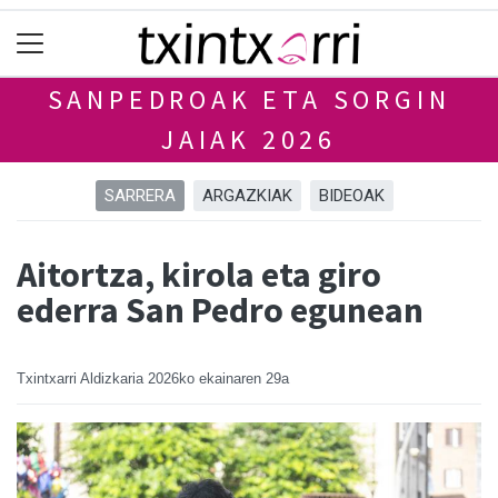
SANPEDROAK ETA SORGIN
JAIAK 2026
SARRERA
ARGAZKIAK
BIDEOAK
Aitortza, kirola eta giro
ederra San Pedro egunean
Txintxarri Aldizkaria
2026ko ekainaren 29a