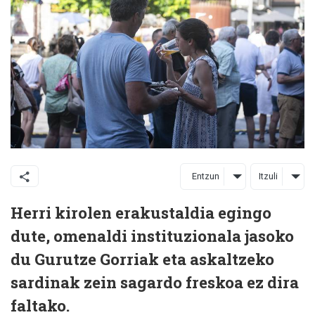
Entzun
Itzuli
Herri kirolen erakustaldia egingo
dute, omenaldi instituzionala jasoko
du Gurutze Gorriak eta askaltzeko
sardinak zein sagardo freskoa ez dira
faltako.