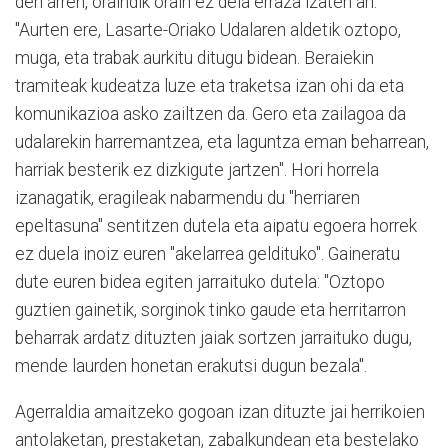
den arren, oraindik orain ez dela erraza izaten ari:
"Aurten ere, Lasarte-Oriako Udalaren aldetik oztopo,
muga, eta trabak aurkitu ditugu bidean. Beraiekin
tramiteak kudeatza luze eta traketsa izan ohi da eta
komunikazioa asko zailtzen da. Gero eta zailagoa da
udalarekin harremantzea, eta laguntza eman beharrean,
harriak besterik ez dizkigute jartzen". Hori horrela
izanagatik, eragileak nabarmendu du "herriaren
epeltasuna" sentitzen dutela eta aipatu egoera horrek
ez duela inoiz euren "akelarrea geldituko". Gaineratu
dute euren bidea egiten jarraituko dutela: "Oztopo
guztien gainetik, sorginok tinko gaude eta herritarron
beharrak ardatz dituzten jaiak sortzen jarraituko dugu,
mende laurden honetan erakutsi dugun bezala".
Agerraldia amaitzeko gogoan izan dituzte jai herrikoien
antolaketan, prestaketan, zabalkundean eta bestelako