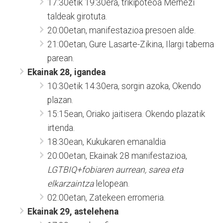
17:30etik 19:30era, trikipoteoa Merhezi
taldeak girotuta.
20:00etan, manifestazioa presoen alde.
21:00etan, Gure Lasarte-Zikina, Ilargi taberna
parean.
Ekainak 28, igandea
10:30etik 14:30era, sorgin azoka, Okendo
plazan.
15:15ean, Oriako jaitisera. Okendo plazatik
irtenda.
18:30ean, Kukukaren emanaldia
20:00etan, Ekainak 28 manifestazioa,
LGTBIQ+fobiaren aurrean, sarea eta
elkarzaintza
lelopean.
02:00etan, Zatekeen erromeria.
Ekainak 29, astelehena