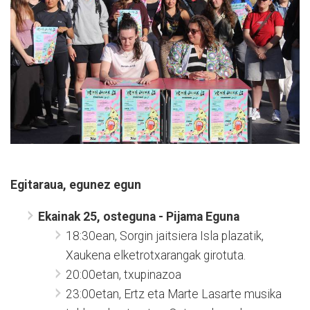
Egitaraua, egunez egun
Ekainak 25, osteguna - Pijama Eguna
18:30ean, Sorgin jaitsiera Isla plazatik,
Xaukena elketrotxarangak girotuta.
20:00etan, txupinazoa
23:00etan, Ertz eta Marte Lasarte musika