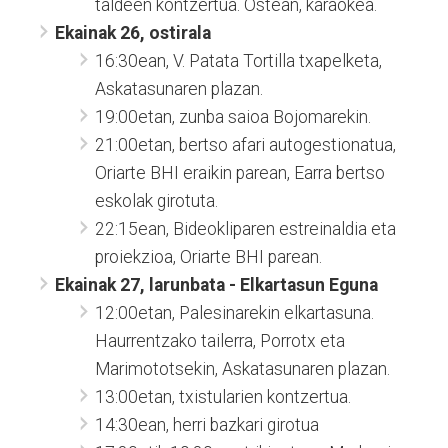
taldeen kontzertua. Ostean, karaokea.
Ekainak 26, ostirala
16:30ean, V. Patata Tortilla txapelketa,
Askatasunaren plazan.
19:00etan, zunba saioa Bojomarekin.
21:00etan, bertso afari autogestionatua,
Oriarte BHI eraikin parean, Earra bertso
eskolak girotuta.
22:15ean, Bideokliparen estreinaldia eta
proiekzioa, Oriarte BHI parean.
Ekainak 27, larunbata - Elkartasun Eguna
12:00etan, Palesinarekin elkartasuna.
Haurrentzako tailerra, Porrotx eta
Marimototsekin, Askatasunaren plazan.
13:00etan, txistularien kontzertua.
14:30ean, herri bazkari girotua