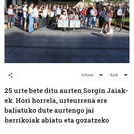
Entzun
Itzuli
25 urte bete ditu aurten Sorgin Jaiak-
ek. Hori horrela, urteurrena ere
baliatuko dute aurtengo jai
herrikoiak abiatu eta gozatzeko