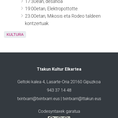
17:30ean, desafioa
19:00etan, Elektropottotte.
23:00etan, Mikosis eta Rodeo taldeen
kontzertuak.
KULTURA
Ttakun Kultur Elkartea
Geltoki kalea 4, Lasarte-Oria 20160 Gipuzkoa
943 37 14 48
txintxarri@txintxarri.eus | txintxarri@ttakun.eus
Codesyntaxek garatua