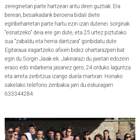
zereginetan parte hartzean aritu diren guztiak. Era
berean, besarkadarik beroena bidali diete
eginbeharretan parte hartu ezin izan dutenei. sorginak
"esnatzeko" deia ere gin dute, eta 25 urtez piztutako
sua "zabaldu eta herria dantzara" gonbidatu dute.
Egitaraua iragartzeko afixen bidez ohartarazpen bat
egin du Sorgin Jaiak-ek. Jakinarazi du jaietan edozein
eraso edo indarkeria jasanez gero, 24 orduko laguntza
eta arreta zerbitzua izango duela martxan. Honako
sakelako telefono zenbakia jarri du eskuragarri:
633344284.