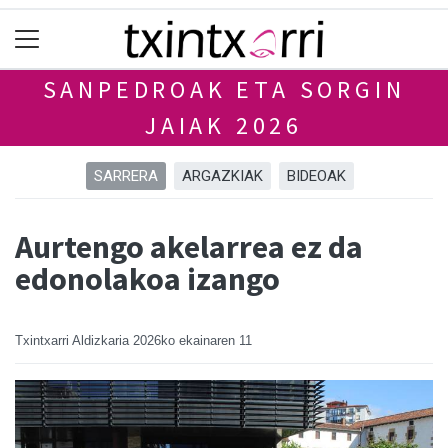
SANPEDROAK ETA SORGIN
JAIAK 2026
SARRERA
ARGAZKIAK
BIDEOAK
Aurtengo akelarrea ez da
edonolakoa izango
Txintxarri Aldizkaria
2026ko ekainaren 11