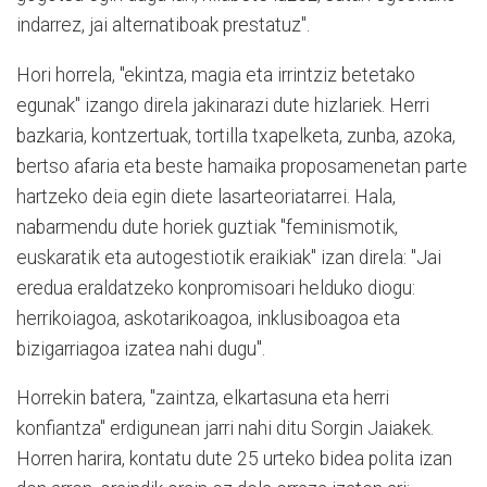
indarrez, jai alternatiboak prestatuz".
Hori horrela, "ekintza, magia eta irrintziz betetako
egunak" izango direla jakinarazi dute hizlariek. Herri
bazkaria, kontzertuak, tortilla txapelketa, zunba, azoka,
bertso afaria eta beste hamaika proposamenetan parte
hartzeko deia egin diete lasarteoriatarrei. Hala,
nabarmendu dute horiek guztiak "feminismotik,
euskaratik eta autogestiotik eraikiak" izan direla: "Jai
eredua eraldatzeko konpromisoari helduko diogu:
herrikoiagoa, askotarikoagoa, inklusiboagoa eta
bizigarriagoa izatea nahi dugu".
Horrekin batera, "zaintza, elkartasuna eta herri
konfiantza" erdigunean jarri nahi ditu Sorgin Jaiakek.
Horren harira, kontatu dute 25 urteko bidea polita izan