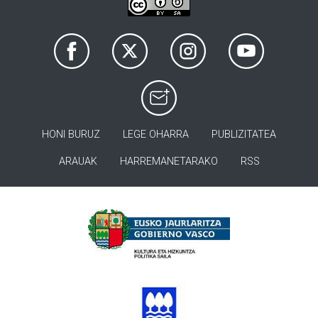
HONI BURUZ
LEGE OHARRA
PUBLIZITATEA
ARAUAK
HARREMANETARAKO
RSS