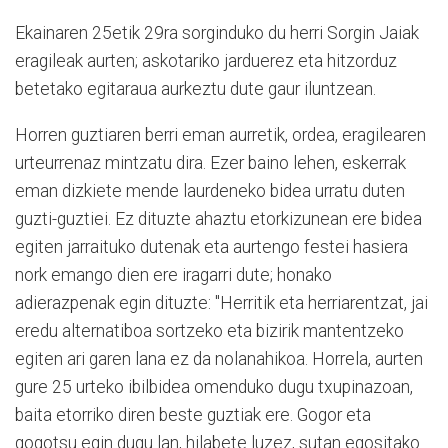
Ekainaren 25etik 29ra sorginduko du herri Sorgin Jaiak
eragileak aurten; askotariko jarduerez eta hitzorduz
betetako egitaraua aurkeztu dute gaur iluntzean.
Horren guztiaren berri eman aurretik, ordea, eragilearen
urteurrenaz mintzatu dira. Ezer baino lehen, eskerrak
eman dizkiete mende laurdeneko bidea urratu duten
guzti-guztiei. Ez dituzte ahaztu etorkizunean ere bidea
egiten jarraituko dutenak eta aurtengo festei hasiera
nork emango dien ere iragarri dute; honako
adierazpenak egin dituzte: "Herritik eta herriarentzat, jai
eredu alternatiboa sortzeko eta bizirik mantentzeko
egiten ari garen lana ez da nolanahikoa. Horrela, aurten
gure 25 urteko ibilbidea omenduko dugu txupinazoan,
baita etorriko diren beste guztiak ere. Gogor eta
gogotsu egin dugu lan, hilabete luzez, sutan egositako