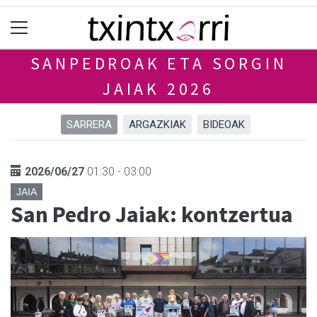
SANPEDROAK ETA SORGIN
JAIAK 2026
SARRERA
ARGAZKIAK
BIDEOAK
2026/06/27
01:30 - 03:00
JAIA
San Pedro Jaiak: kontzertua