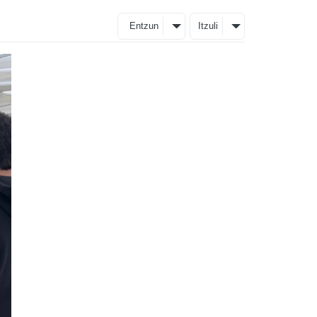
Entzun
Itzuli