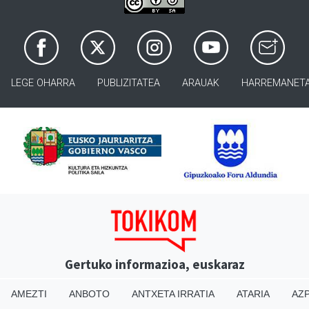
LEGE OHARRA
PUBLIZITATEA
ARAUAK
HARREMANET
Gertuko informazioa, euskaraz
AMEZTI
ANBOTO
ANTXETA IRRATIA
ATARIA
AZP