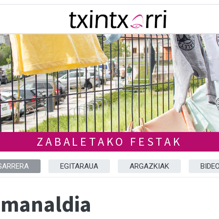
ZABALETAKO FESTAK
SARRERA
EGITARAUA
ARGAZKIAK
BIDE
emanaldia