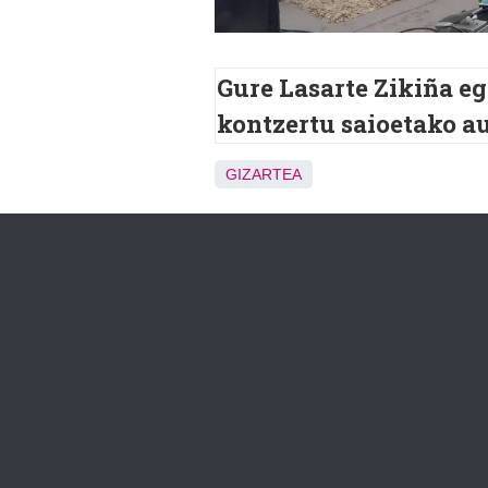
Gure Lasarte Zikiña e
kontzertu saioetako a
GIZARTEA