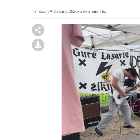
Txintxarri Aldizkaria
2026ko ekainaren 6a