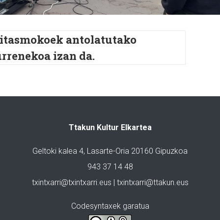
gitasmokoek antolatutako
urrenekoa izan da.
Ttakun Kultur Elkartea
Geltoki kalea 4, Lasarte-Oria 20160 Gipuzkoa
943 37 14 48
txintxarri@txintxarri.eus | txintxarri@ttakun.eus
Codesyntaxek garatua